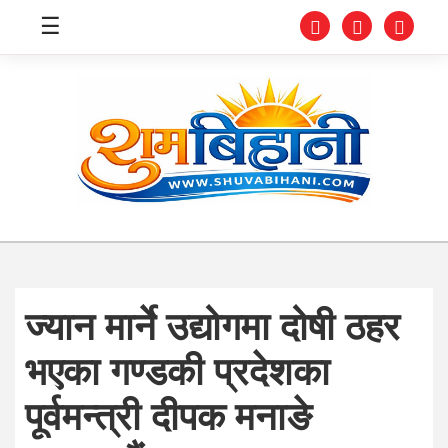
☰
स्वास्थ्य
समाचार
अर्थ
शिक्षा
ज्यान मार्ने उद्योगमा दोषी ठहर
संघीय
भएका गण्डकी प्रदेशका
प्रविधि
पूर्वमन्त्री दीपक मनाङे
जीवनशैली