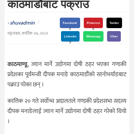
काठमाडौंबाट पक्राउ
दर्शन
/
संस्कृति
shuvadmin
/
-
Facebook
Pinterest
Twitter
विचार
0
0
मङ्गलबार, कार्तिक २७, २०८१
Linkedin
Whatsapp
Viber
देश
0
राजनीति
काठमाण्डू
, ज्यान मार्ने उद्योगमा दोषी ठहर भएका गण्डकी
प्रदेशका पूर्वमन्त्री दीपक मनाङे काठमाडौंको सानोभर्याङबाट
पक्राउ परेका छन् ।
कात्तिक २० गते सर्वोच्च अदालतले गण्डकी प्रदेशसभा सदस्य
दीपक मनाङेलाई ज्यान मार्ने उद्योगमा दोषी ठहर गरेको थियो
।