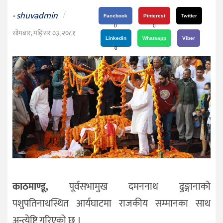
दर्शन
shuvadmin
/
-
/
Facebook
Pinterest
Twitter
0
0
संस्कृति
सोमबार, मङि्सर ०३, २०८१
Linkedin
Whatsapp
Viber
विचार
0
देश
राजनीति
काठमाण्डू,
पूर्वसभामुख दमननाथ ढुङ्गानाको
पशुपतिनाथस्थित आर्यघाटमा राजकीय सम्मानका साथ
अन्त्येष्टि गरिएको छ ।