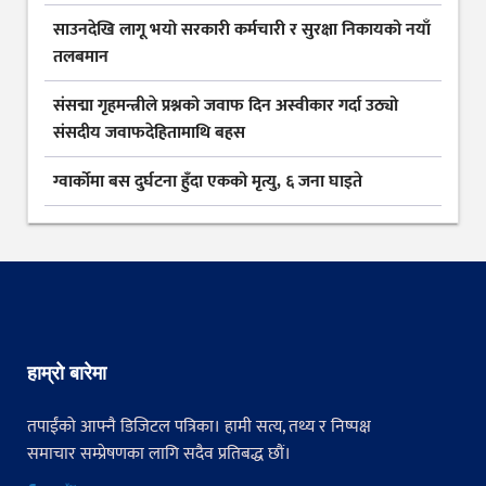
साउनदेखि लागू भयो सरकारी कर्मचारी र सुरक्षा निकायको नयाँ
तलबमान
संसद्मा गृहमन्त्रीले प्रश्नको जवाफ दिन अस्वीकार गर्दा उठ्यो
संसदीय जवाफदेहितामाथि बहस
ग्वार्कोमा बस दुर्घटना हुँदा एकको मृत्यु, ६ जना घाइते
हाम्रो बारेमा
तपाईंको आफ्नै डिजिटल पत्रिका। हामी सत्य, तथ्य र निष्पक्ष
समाचार सम्प्रेषणका लागि सदैव प्रतिबद्ध छौं।