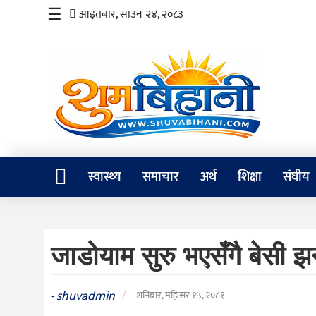
☰
आइतबार, साउन २४, २०८३
स्वास्थ्य
समाचार
अर्थ
शिक्षा
स्वास्थ्य
समाचार
अर्थ
शिक्षा
संघीय
संघीय
प्रविधि
जाडोयाम सुरु भएसँगै बेसी झर
जीवनशैली
दर्शन
shuvadmin
/
-
शनिबार, मङि्सर १५, २०८१
/