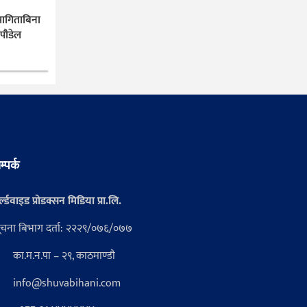
ागिताबिना
 पौडेल
म्पर्क
्ल्डवाइड प्रोडक्सन मिडिया प्रा.लि.
ूचना बिभाग दर्ता: २२२९/०७६/०७७
का.म.न.पा – २९, काठमाण्डौ
info@shuvabihani.com