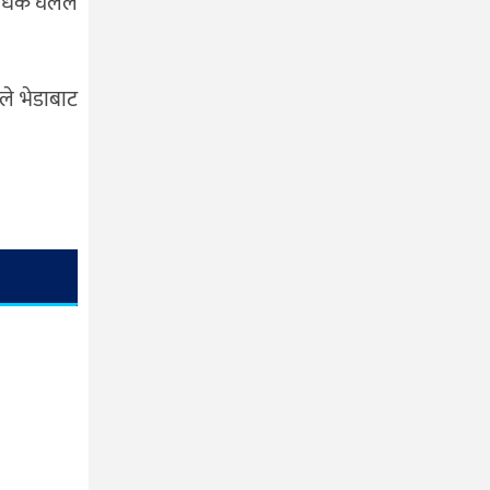
िधिक घलेले
नले भेडाबाट