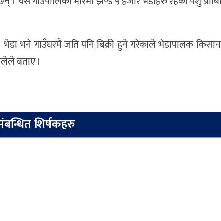
न् । यस गाउँपालिका भरिमा झण्डै ५ हजार भेडाहरु रहेका पशु प्राब
न्छ । भेडा भने गाउँघरमै जति पनि बिक्री हुने गरेकाले भेडापालक किसा
घलेले बताए ।
संबन्धित शिर्षकहरु