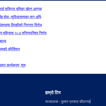
ाई सक्रिय भूमिका खेल्न आग्रह
ेखि सेवा–सुविधासम्मका माग अघि
िधिसभामा विपक्षीको निरन्तर विरोध
ीन महिनामा ३८४ मन्त्रिपरिषद् निर्णय
बाध्य
्मको कीर्तिमान
ार कार्यक्रम’ शुरु
हाम्रो टिम
सञ्चालक : कुमार प्रसाद चौंलागाईं