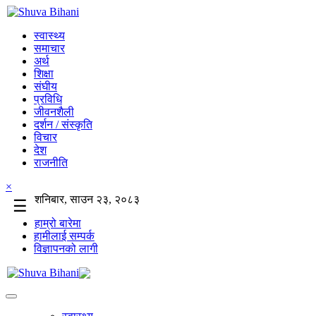
स्वास्थ्य
समाचार
अर्थ
शिक्षा
संघीय
प्रविधि
जीवनशैली
दर्शन / संस्कृति
विचार
देश
राजनीति
×
शनिबार, साउन २३, २०८३
☰
हाम्रो बारेमा
हामीलाई सम्पर्क
विज्ञापनको लागी