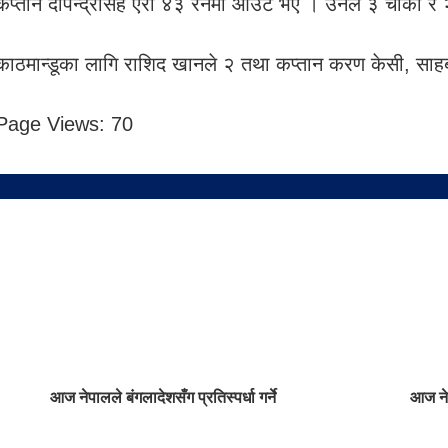
कप्तान दीपेन्द्रसिंह ऐरी ४३ रनमा आउट भए । उनले ३ चौका र २
काठमान्डूका लागि राशिद खानले २ तथा कप्तान करण केसी, साहब
Page Views:
70
आज नेपालले बंगलादेशसँग प्रतिस्पर्धा गर्ने
आज नेप