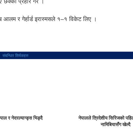
 छक्का प्रहार गरे ।
 आलम र गेर्हार्ड इरास्मसले १–१ विकेट लिए ।
संबन्धित शिर्षकहरु
ाल र नेदरल्यान्ड्स भिड्दै
नेपालले त्रिदेशीय सिरिजको प
नामिबियासँग खेल्दै