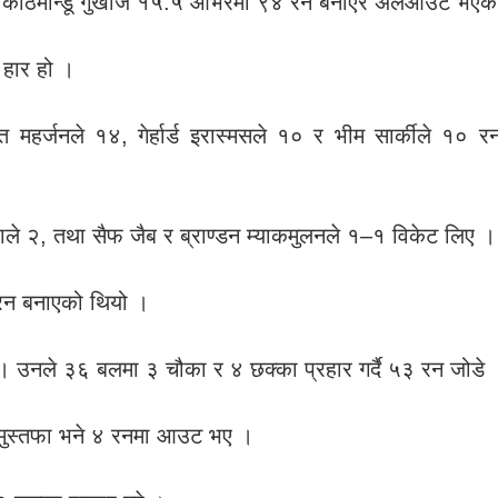
को काठमान्डू गुर्खाज १५.५ ओभरमा ९४ रन बनाएर अलआउट भएक
 हार हो ।
महर्जनले १४, गेर्हार्ड इरास्मसले १० र भीम सार्कीले १० 
ाले २, तथा सैफ जैब र ब्राण्डन म्याकमुलनले १–१ विकेट लिए ।
 रन बनाएको थियो ।
े । उनले ३६ बलमा ३ चौका र ४ छक्का प्रहार गर्दै ५३ रन जोडे 
 मुस्तफा भने ४ रनमा आउट भए ।