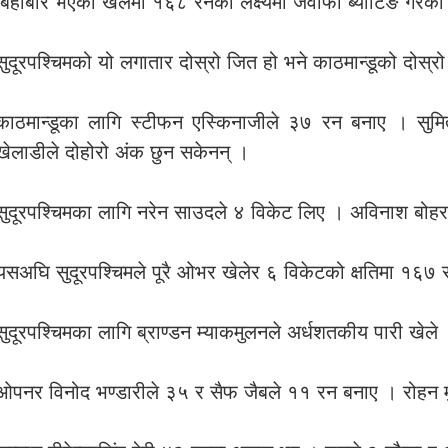
बिहीबार भएको खेलमा १६८ रनको लक्ष्यमा जवाफी ब्याटिङ गरे
सुदूरपश्चिमको यो लगातार दोस्रो जित हो भने काठमान्डूको दोस्रो
काठमान्डूका लागि स्टीफन एस्किनाजीले ३७ रन बनाए । सुमित 
खेलाडीले दोहोरो अंक छुन सकेनन् ।
सुदूरपश्चिमका लागि नरेन साउदले ४ विकेट लिए । अविनाश बोहर
यसअघि सुदूरपश्चिमले पूरै ओभर खेलेर ६ विकेटको क्षतिमा १६७
सुदूरपश्चिमका लागि ब्राण्डन म्याकमुलनले अर्धशतकीय पारी खेल
ओपनर विनोद भण्डारीले ३५ र सैफ जैबले ११ रन बनाए । रोहन