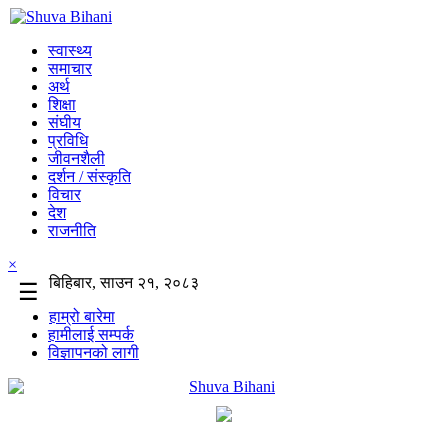
स्वास्थ्य
समाचार
अर्थ
शिक्षा
संघीय
प्रविधि
जीवनशैली
दर्शन / संस्कृति
विचार
देश
राजनीति
×
बिहिबार, साउन २१, २०८३
☰
हाम्रो बारेमा
हामीलाई सम्पर्क
विज्ञापनको लागी