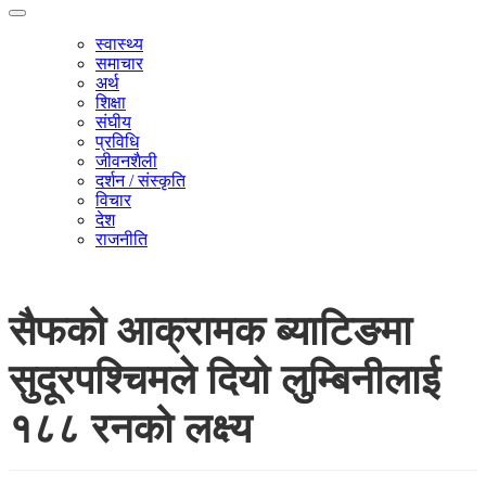
स्वास्थ्य
समाचार
अर्थ
शिक्षा
संघीय
प्रविधि
जीवनशैली
दर्शन / संस्कृति
विचार
देश
राजनीति
सैफको आक्रामक ब्याटिङमा
सुदूरपश्चिमले दियो लुम्बिनीलाई
१८८ रनको लक्ष्य