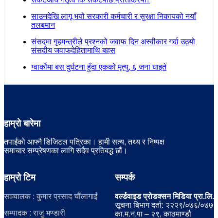
साउनदेखि लागू भयो सरकारी कर्मचारी र सुरक्षा निकायको नयाँ
तलबमान
संसद्मा गृहमन्त्रीले प्रश्नको जवाफ दिन अस्वीकार गर्दा उठ्यो
संसदीय जवाफदेहितामाथि बहस
ग्वार्कोमा बस दुर्घटना हुँदा एकको मृत्यु, ६ जना घाइते
हाम्रो बारेमा
तपाईंको आफ्नै डिजिटल पत्रिका। हामी सत्य, तथ्य र निष्पक्ष
समाचार सम्प्रेषणका लागि सदैव प्रतिबद्ध छौं।
हाम्रो टिम
सम्पर्क
सञ्चालक : कुमार प्रसाद चौंलागाईं
वर्ल्डवाइड प्रोडक्सन मिडिया प्रा.लि.
सूचना बिभाग दर्ता: २२२९/०७६/०७७
सम्पादक : राजु भण्डारी
का.म.न.पा – २९, काठमाण्डौ