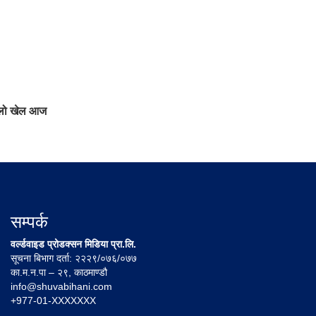
हिलो खेल आज
सम्पर्क
वर्ल्डवाइड प्रोडक्सन मिडिया प्रा.लि.
सूचना बिभाग दर्ता: २२२९/०७६/०७७
का.म.न.पा – २९, काठमाण्डौ
info@shuvabihani.com
+977-01-XXXXXXX