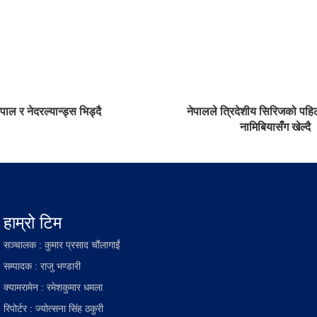
ाल र नेदरल्यान्ड्स भिड्दै
नेपालले त्रिदेशीय सिरिजको प
नामिबियासँग खेल्दै
हाम्रो टिम
सञ्चालक : कुमार प्रसाद चौंलागाईं
सम्पादक : राजु भण्डारी
क्यामरामेन : रमेशकुमार धमला
रिपोर्टर : ज्योत्सना सिंह ठकुरी