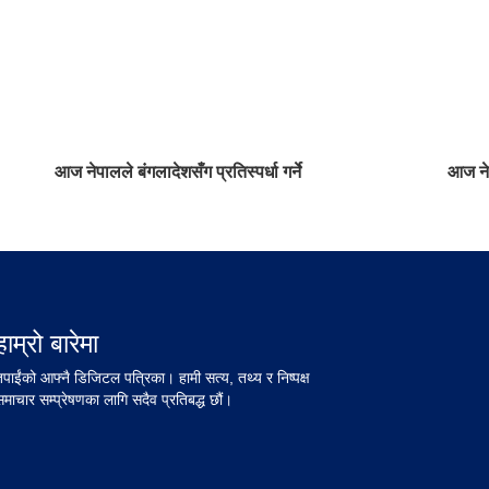
आज नेपालले बंगलादेशसँग प्रतिस्पर्धा गर्ने
आज नेप
हाम्रो बारेमा
तपाईंको आफ्नै डिजिटल पत्रिका। हामी सत्य, तथ्य र निष्पक्ष
समाचार सम्प्रेषणका लागि सदैव प्रतिबद्ध छौं।