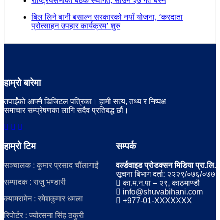
राष्ट्रियसभाको बैठक स्थगित, साउन २७ गते बस्ने
बिल लिने बानी बसाल्न सरकारको नयाँ योजना, ‘करदाता
प्रोत्साहन उपहार कार्यक्रम’ शुरु
हाम्रो बारेमा
तपाईंको आफ्नै डिजिटल पत्रिका। हामी सत्य, तथ्य र निष्पक्ष
समाचार सम्प्रेषणका लागि सदैव प्रतिबद्ध छौं।
हाम्रो टिम
सम्पर्क
सञ्चालक : कुमार प्रसाद चौंलागाईं
वर्ल्डवाइड प्रोडक्सन मिडिया प्रा.लि.
सूचना बिभाग दर्ता: २२२९/०७६/०७७
सम्पादक : राजु भण्डारी
का.म.न.पा – २९, काठमाण्डौ
info@shuvabihani.com
क्यामरामेन : रमेशकुमार धमला
+977-01-XXXXXXX
रिपोर्टर : ज्योत्सना सिंह ठकुरी