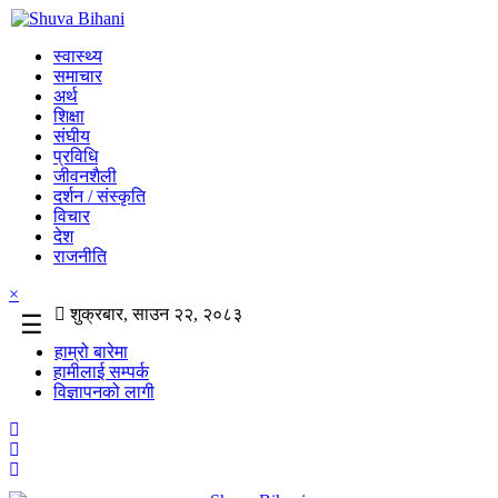
स्वास्थ्य
समाचार
अर्थ
शिक्षा
संघीय
प्रविधि
जीवनशैली
दर्शन / संस्कृति
विचार
देश
राजनीति
×
शुक्रबार, साउन २२, २०८३
☰
हाम्रो बारेमा
हामीलाई सम्पर्क
विज्ञापनको लागी