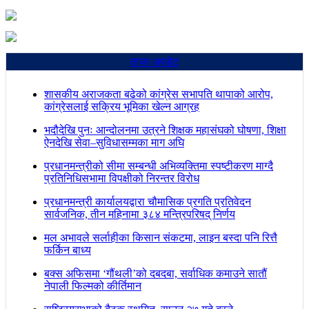
ताजा अपडेट
शासकीय अराजकता बढेको कांग्रेस सभापति थापाको आरोप,
कांग्रेसलाई सक्रिय भूमिका खेल्न आग्रह
भदौदेखि पुनः आन्दोलनमा उत्रने शिक्षक महासंघको घोषणा, शिक्षा
ऐनदेखि सेवा–सुविधासम्मका माग अघि
प्रधानमन्त्रीको सीमा सम्बन्धी अभिव्यक्तिमा स्पष्टीकरण माग्दै
प्रतिनिधिसभामा विपक्षीको निरन्तर विरोध
प्रधानमन्त्री कार्यालयद्वारा चौमासिक प्रगति प्रतिवेदन
सार्वजनिक, तीन महिनामा ३८४ मन्त्रिपरिषद् निर्णय
मल अभावले सर्लाहीका किसान संकटमा, लाइन बस्दा पनि रित्तै
फर्किन बाध्य
बक्स अफिसमा ‘गौंथली’को दबदबा, सर्वाधिक कमाउने सातौं
नेपाली फिल्मको कीर्तिमान