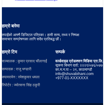
हाम्रो बारेमा
तपाईंको आफ्नै डिजिटल पत्रिका। हामी सत्य, तथ्य र निष्पक्ष
समाचार सम्प्रेषणका लागि सदैव प्रतिबद्ध छौं।
हाम्रो टिम
सम्पर्क
सञ्चालक : कुमार प्रसाद चौंलागाईं
वर्ल्डवाइड प्रोडक्सन मिडिया प्रा.लि.
सूचना बिभाग दर्ता: २२२९/०७६/०७७
सम्पादक : राजु भण्डारी
का.म.न.पा – २९, काठमाण्डौ
info@shuvabihani.com
क्यामरामेन : रमेशकुमार धमला
+977-01-XXXXXXX
रिपोर्टर : ज्योत्सना सिंह ठकुरी