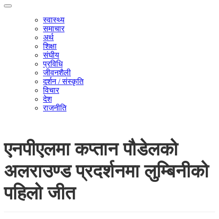
स्वास्थ्य
समाचार
अर्थ
शिक्षा
संघीय
प्रविधि
जीवनशैली
दर्शन / संस्कृति
विचार
देश
राजनीति
एनपीएलमा कप्तान पौडेलको
अलराउण्ड प्रदर्शनमा लुम्बिनीको
पहिलो जीत