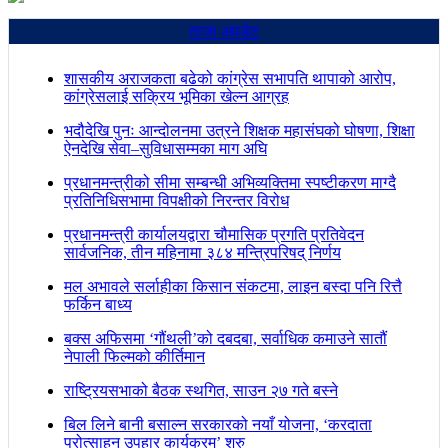
ताजा अपडेट
शासकीय अराजकता बढेको कांग्रेस सभापति थापाको आरोप,
कांग्रेसलाई सक्रिय भूमिका खेल्न आग्रह
भदौदेखि पुनः आन्दोलनमा उत्रने शिक्षक महासंघको घोषणा, शिक्षा
ऐनदेखि सेवा–सुविधासम्मका माग अघि
प्रधानमन्त्रीको सीमा सम्बन्धी अभिव्यक्तिमा स्पष्टीकरण माग्दै
प्रतिनिधिसभामा विपक्षीको निरन्तर विरोध
प्रधानमन्त्री कार्यालयद्वारा चौमासिक प्रगति प्रतिवेदन
सार्वजनिक, तीन महिनामा ३८४ मन्त्रिपरिषद् निर्णय
मल अभावले सर्लाहीका किसान संकटमा, लाइन बस्दा पनि रित्तै
फर्किन बाध्य
बक्स अफिसमा ‘गौंथली’को दबदबा, सर्वाधिक कमाउने सातौं
नेपाली फिल्मको कीर्तिमान
राष्ट्रियसभाको बैठक स्थगित, साउन २७ गते बस्ने
बिल लिने बानी बसाल्न सरकारको नयाँ योजना, ‘करदाता
प्रोत्साहन उपहार कार्यक्रम’ शुरु