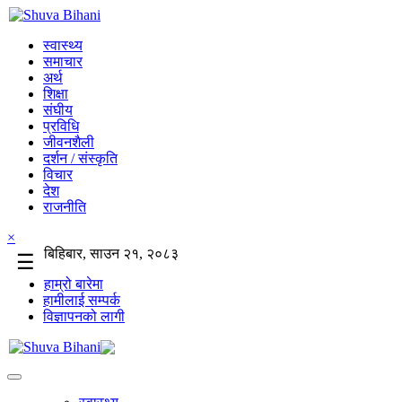
स्वास्थ्य
समाचार
अर्थ
शिक्षा
संघीय
प्रविधि
जीवनशैली
दर्शन / संस्कृति
विचार
देश
राजनीति
×
बिहिबार, साउन २१, २०८३
☰
हाम्रो बारेमा
हामीलाई सम्पर्क
विज्ञापनको लागी