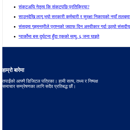
संकटअघि नेतृत्व कि संकटपछि प्रतिक्रिया?
साउनदेखि लागू भयो सरकारी कर्मचारी र सुरक्षा निकायको नयाँ तलबम
संसद्मा गृहमन्त्रीले प्रश्नको जवाफ दिन अस्वीकार गर्दा उठ्यो संस
ग्वार्कोमा बस दुर्घटना हुँदा एकको मृत्यु, ६ जना घाइते
हाम्रो बारेमा
तपाईंको आफ्नै डिजिटल पत्रिका। हामी सत्य, तथ्य र निष्पक्ष
समाचार सम्प्रेषणका लागि सदैव प्रतिबद्ध छौं।