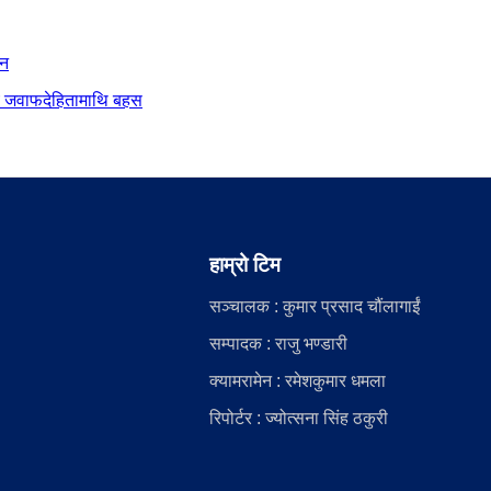
ान
दीय जवाफदेहितामाथि बहस
हाम्रो टिम
सञ्चालक : कुमार प्रसाद चौंलागाईं
सम्पादक : राजु भण्डारी
क्यामरामेन : रमेशकुमार धमला
रिपोर्टर : ज्योत्सना सिंह ठकुरी