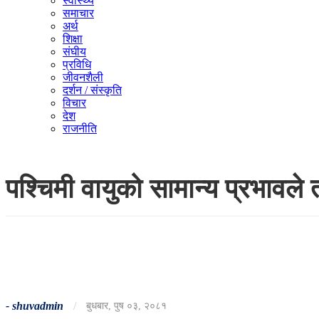
स्वास्थ्य
समाचार
अर्थ
शिक्षा
संघीय
प्रविधि
जीवनशैली
दर्शन / संस्कृति
विचार
देश
राजनीति
पश्चिमी वायुको सामान्य प्रभावले
-
shuvadmin
/
बुधबार, पुष ०३, २०८१