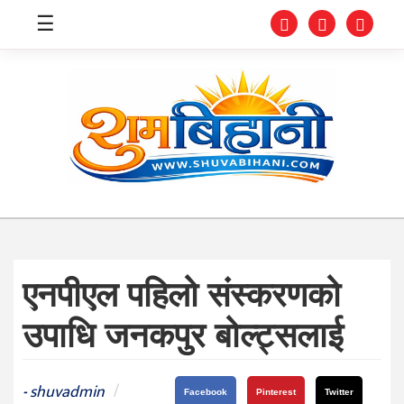
☰
स्वास्थ्य
समाचार
अर्थ
शिक्षा
एनपीएल पहिलो संस्करणको
संघीय
उपाधि जनकपुर बोल्ट्सलाई
प्रविधि
जीवनशैली
shuvadmin
/
-
Facebook
Pinterest
Twitter