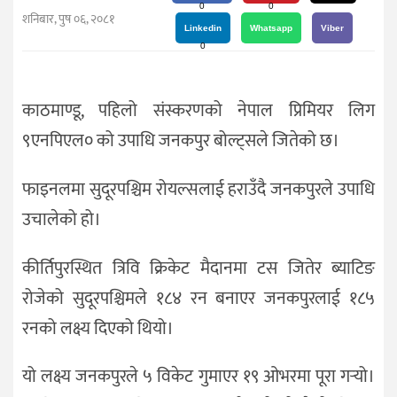
दर्शन
0
0
शनिबार, पुष ०६, २०८१
/
Linkedin
Whatsapp
Viber
0
संस्कृति
विचार
काठमाण्डू, पहिलो संस्करणको नेपाल प्रिमियर लिग
देश
९एनपिएल० को उपाधि जनकपुर बोल्ट्सले जितेको छ।
राजनीति
फाइनलमा सुदूरपश्चिम रोयल्सलाई हराउँदै जनकपुरले उपाधि
उचालेको हो।
कीर्तिपुरस्थित त्रिवि क्रिकेट मैदानमा टस जितेर ब्याटिङ
रोजेको सुदूरपश्चिमले १८४ रन बनाएर जनकपुरलाई १८५
रनको लक्ष्य दिएको थियो।
यो लक्ष्य जनकपुरले ५ विकेट गुमाएर १९ ओभरमा पूरा गर्‍यो।