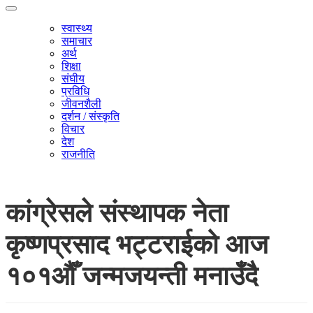
स्वास्थ्य
समाचार
अर्थ
शिक्षा
संघीय
प्रविधि
जीवनशैली
दर्शन / संस्कृति
विचार
देश
राजनीति
कांग्रेसले संस्थापक नेता
कृष्णप्रसाद भट्टराईको आज
१०१औँ जन्मजयन्ती मनाउँदै