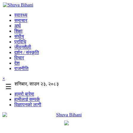
स्वास्थ्य
समाचार
अर्थ
शिक्षा
संघीय
प्रविधि
जीवनशैली
दर्शन / संस्कृति
विचार
देश
राजनीति
×
शनिबार, साउन २३, २०८३
☰
हाम्रो बारेमा
हामीलाई सम्पर्क
विज्ञापनको लागी