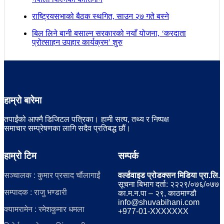
राष्ट्रियसभाको बैठक स्थगित, साउन २७ गते बस्ने
बिल लिने बानी बसाल्न सरकारको नयाँ योजना, ‘करदाता
प्रोत्साहन उपहार कार्यक्रम’ शुरु
हाम्रो बारेमा
तपाईंको आफ्नै डिजिटल पत्रिका। हामी सत्य, तथ्य र निष्पक्ष
समाचार सम्प्रेषणका लागि सदैव प्रतिबद्ध छौं।
हाम्रो टिम
सम्पर्क
सञ्चालक : कुमार प्रसाद चौंलागाईं
वर्ल्डवाइड प्रोडक्सन मिडिया प्रा.लि.
सूचना बिभाग दर्ता: २२२९/०७६/०७७
सम्पादक : राजु भण्डारी
का.म.न.पा – २९, काठमाण्डौ
info@shuvabihani.com
क्यामरामेन : रमेशकुमार धमला
+977-01-XXXXXXX