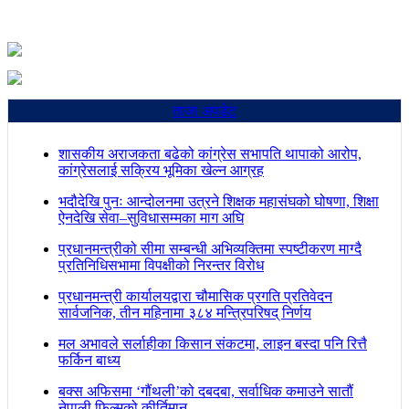
ताजा अपडेट
शासकीय अराजकता बढेको कांग्रेस सभापति थापाको आरोप,
कांग्रेसलाई सक्रिय भूमिका खेल्न आग्रह
भदौदेखि पुनः आन्दोलनमा उत्रने शिक्षक महासंघको घोषणा, शिक्षा
ऐनदेखि सेवा–सुविधासम्मका माग अघि
प्रधानमन्त्रीको सीमा सम्बन्धी अभिव्यक्तिमा स्पष्टीकरण माग्दै
प्रतिनिधिसभामा विपक्षीको निरन्तर विरोध
प्रधानमन्त्री कार्यालयद्वारा चौमासिक प्रगति प्रतिवेदन
सार्वजनिक, तीन महिनामा ३८४ मन्त्रिपरिषद् निर्णय
मल अभावले सर्लाहीका किसान संकटमा, लाइन बस्दा पनि रित्तै
फर्किन बाध्य
बक्स अफिसमा ‘गौंथली’को दबदबा, सर्वाधिक कमाउने सातौं
नेपाली फिल्मको कीर्तिमान