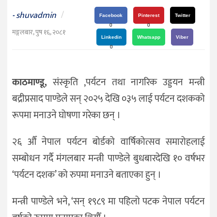
दर्शन
shuvadmin
/
-
/
Facebook
Pinterest
Twitter
0
0
संस्कृति
मङ्गलबार, पुष १६, २०८१
Linkedin
Whatsapp
Viber
विचार
0
देश
काठमाण्डू,
संस्कृति ,पर्यटन तथा नागरिक उड्डयन मन्त्री
राजनीति
बद्रीप्रसाद पाण्डेले सन् २०२५ देखि ०३५ लाई पर्यटन दशकको
रूपमा मनाउने घोषणा गरेका छन् ।
२६ औँ नेपाल पर्यटन बोर्डको वार्षिकोत्सव समारोहलाई
सम्बोधन गर्दै मंगलबार मन्त्री पाण्डेले बुधबारदेखि १० वर्षभर
‘पर्यटन दशक’ को रुपमा मनाउने बताएका हुन् ।
मन्त्री पाण्डेले भने, ‘सन् १९८९ मा पहिलो पटक नेपाल पर्यटन