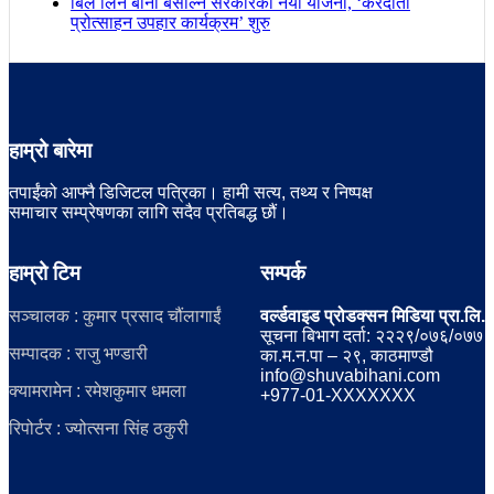
बिल लिने बानी बसाल्न सरकारको नयाँ योजना, ‘करदाता
प्रोत्साहन उपहार कार्यक्रम’ शुरु
हाम्रो बारेमा
तपाईंको आफ्नै डिजिटल पत्रिका। हामी सत्य, तथ्य र निष्पक्ष
समाचार सम्प्रेषणका लागि सदैव प्रतिबद्ध छौं।
हाम्रो टिम
सम्पर्क
सञ्चालक : कुमार प्रसाद चौंलागाईं
वर्ल्डवाइड प्रोडक्सन मिडिया प्रा.लि.
सूचना बिभाग दर्ता: २२२९/०७६/०७७
सम्पादक : राजु भण्डारी
का.म.न.पा – २९, काठमाण्डौ
info@shuvabihani.com
क्यामरामेन : रमेशकुमार धमला
+977-01-XXXXXXX
रिपोर्टर : ज्योत्सना सिंह ठकुरी