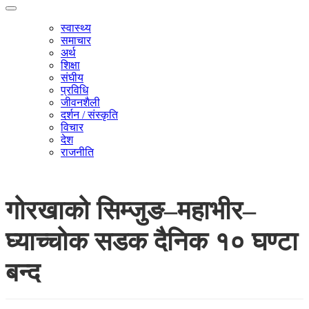
स्वास्थ्य
समाचार
अर्थ
शिक्षा
संघीय
प्रविधि
जीवनशैली
दर्शन / संस्कृति
विचार
देश
राजनीति
गोरखाको सिम्जुङ–महाभीर–
घ्याच्चोक सडक दैनिक १० घण्टा
बन्द