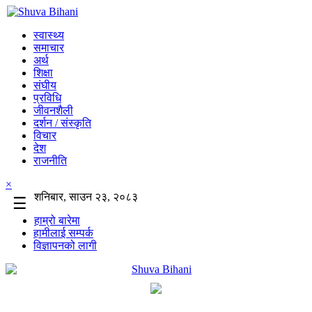
स्वास्थ्य
समाचार
अर्थ
शिक्षा
संघीय
प्रविधि
जीवनशैली
दर्शन / संस्कृति
विचार
देश
राजनीति
×
शनिबार, साउन २३, २०८३
☰
हाम्रो बारेमा
हामीलाई सम्पर्क
विज्ञापनको लागी