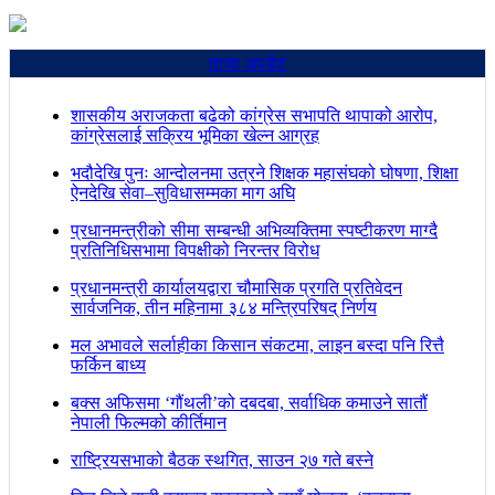
ताजा अपडेट
शासकीय अराजकता बढेको कांग्रेस सभापति थापाको आरोप,
कांग्रेसलाई सक्रिय भूमिका खेल्न आग्रह
भदौदेखि पुनः आन्दोलनमा उत्रने शिक्षक महासंघको घोषणा, शिक्षा
ऐनदेखि सेवा–सुविधासम्मका माग अघि
प्रधानमन्त्रीको सीमा सम्बन्धी अभिव्यक्तिमा स्पष्टीकरण माग्दै
प्रतिनिधिसभामा विपक्षीको निरन्तर विरोध
प्रधानमन्त्री कार्यालयद्वारा चौमासिक प्रगति प्रतिवेदन
सार्वजनिक, तीन महिनामा ३८४ मन्त्रिपरिषद् निर्णय
मल अभावले सर्लाहीका किसान संकटमा, लाइन बस्दा पनि रित्तै
फर्किन बाध्य
बक्स अफिसमा ‘गौंथली’को दबदबा, सर्वाधिक कमाउने सातौं
नेपाली फिल्मको कीर्तिमान
राष्ट्रियसभाको बैठक स्थगित, साउन २७ गते बस्ने