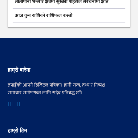
तातोपानी भन्सार क्षेत्रमा सुख्खा पहिरोले संरचनामा क्षति
आज कुन राशिकाे राशिफल कस्ताे
हाम्रो बारेमा
तपाईंको आफ्नै डिजिटल पत्रिका। हामी सत्य, तथ्य र निष्पक्ष
समाचार सम्प्रेषणका लागि सदैव प्रतिबद्ध छौं।
हाम्रो टिम