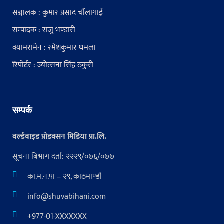
सञ्चालक : कुमार प्रसाद चौंलागाईं
सम्पादक : राजु भण्डारी
क्यामरामेन : रमेशकुमार धमला
रिपोर्टर : ज्योत्सना सिंह ठकुरी
सम्पर्क
वर्ल्डवाइड प्रोडक्सन मिडिया प्रा.लि.
सूचना बिभाग दर्ता: २२२९/०७६/०७७
का.म.न.पा – २९, काठमाण्डौ
info@shuvabihani.com
+977-01-XXXXXXX