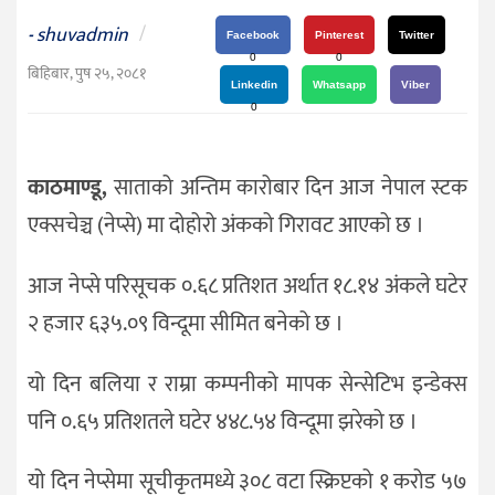
दर्शन
shuvadmin
/
-
/
Facebook
Pinterest
Twitter
0
0
संस्कृति
बिहिबार, पुष २५, २०८१
Linkedin
Whatsapp
Viber
विचार
0
देश
काठमाण्डू,
साताको अन्तिम कारोबार दिन आज नेपाल स्टक
राजनीति
एक्सचेञ्च (नेप्से) मा दोहोरो अंकको गिरावट आएको छ ।
आज नेप्से परिसूचक ०.६८ प्रतिशत अर्थात १८.१४ अंकले घटेर
२ हजार ६३५.०९ विन्दूमा सीमित बनेको छ ।
यो दिन बलिया र राम्रा कम्पनीको मापक सेन्सेटिभ इन्डेक्स
पनि ०.६५ प्रतिशतले घटेर ४४८.५४ विन्दूमा झरेको छ ।
यो दिन नेप्सेमा सूचीकृतमध्ये ३०८ वटा स्क्रिप्टको १ करोड ५७