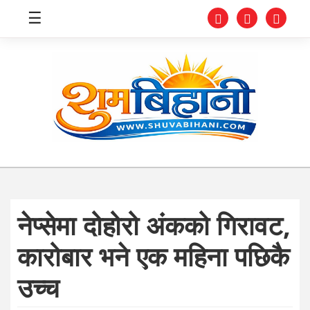
☰
स्वास्थ्य
समाचार
अर्थ
शिक्षा
नेप्सेमा दोहोरो अंकको गिरावट,
संघीय
कारोबार भने एक महिना पछिकै
प्रविधि
उच्च
जीवनशैली