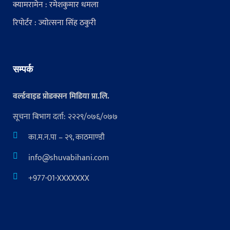
क्यामरामेन : रमेशकुमार धमला
रिपोर्टर : ज्योत्सना सिंह ठकुरी
सम्पर्क
वर्ल्डवाइड प्रोडक्सन मिडिया प्रा.लि.
सूचना बिभाग दर्ता: २२२९/०७६/०७७
का.म.न.पा – २९, काठमाण्डौ
info@shuvabihani.com
+977-01-XXXXXXX