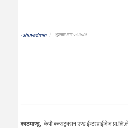
दर्शन
/
संस्कृति
विचार
shuvadmin
/
-
शुक्रबार, माघ ०४, २०८१
देश
राजनीति
काठमाण्डू,
केपी कन्सट्रक्सन एण्ड ईन्टरप्राईजेज प्रा.