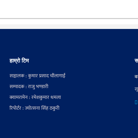
हाम्रो टिम
स
सञ्चालक : कुमार प्रसाद चौंलागाईं
वर
सम्पादक : राजु भण्डारी
स
क्यामरामेन : रमेशकुमार धमला
रिपोर्टर : ज्योत्सना सिंह ठकुरी