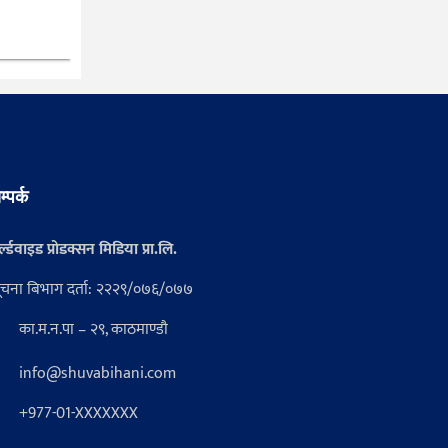
म्पर्क
्ल्डवाइड प्रोडक्सन मिडिया प्रा.लि.
ूचना बिभाग दर्ता: २२२९/०७६/०७७
का.म.न.पा – २९, काठमाण्डौ
info@shuvabihani.com
+977-01-XXXXXXX