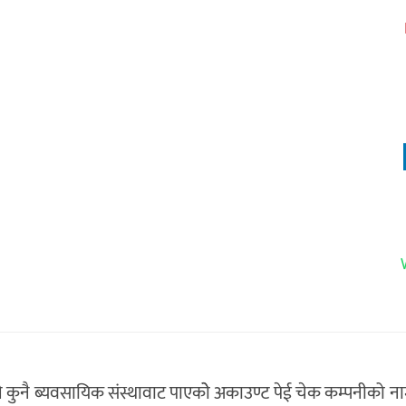
लि.ले कुनै ब्यवसायिक संस्थावाट पाएकोे अकाउण्ट पेई चेक कम्पनीको 