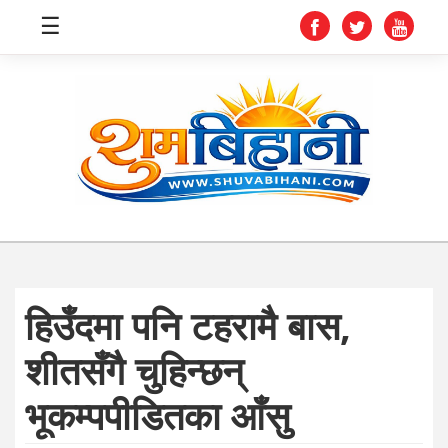
☰
स्वास्थ्य
समाचार
अर्थ
शिक्षा
हिउँदमा पनि टहरामै बास,
संघीय
शीतसँगै चुहिन्छन्
प्रविधि
भूकम्पपीडितका आँसु
जीवनशैली