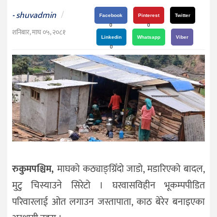
दर्शन
shuvadmin
/
-
/
Facebook
Pinterest
Twitter
0
0
संस्कृति
शनिबार, माघ ०५, २०८१
Linkedin
Whatsapp
Viber
विचार
0
देश
राजनीति
रुकुमपश्चिम,
माघको कठ्याङ्ग्रिँदो जाडो, मडारिएको बादल,
मुटु चिस्याउने सिरेटो । घरवासविहीन भूकम्पपीडित
परिवारलाई ओत लगाउन जस्तापाता, काठ बेरेर बनाइएका