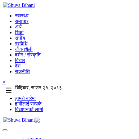
स्वास्थ्य
समाचार
अर्थ
शिक्षा
संघीय
प्रविधि
जीवनशैली
दर्शन / संस्कृति
विचार
देश
राजनीति
×
बिहिबार, साउन २१, २०८३
☰
हाम्रो बारेमा
हामीलाई सम्पर्क
विज्ञापनको लागी