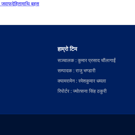
दीय जवाफदेहितामाथि बहस
हाम्रो टिम
सञ्चालक : कुमार प्रसाद चौंलागाईं
सम्पादक : राजु भण्डारी
क्यामरामेन : रमेशकुमार धमला
रिपोर्टर : ज्योत्सना सिंह ठकुरी