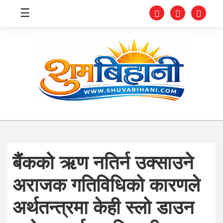
☰
स्वास्थ्य
समाचार
अर्थ
शिक्षा
बैंकको ऋण नतिर्न उक्साउने
संघीय
अराजक गतिविधिको कारणले
प्रविधि
अर्थतन्त्रमा केही स्लो डाउन
जीवनशैली