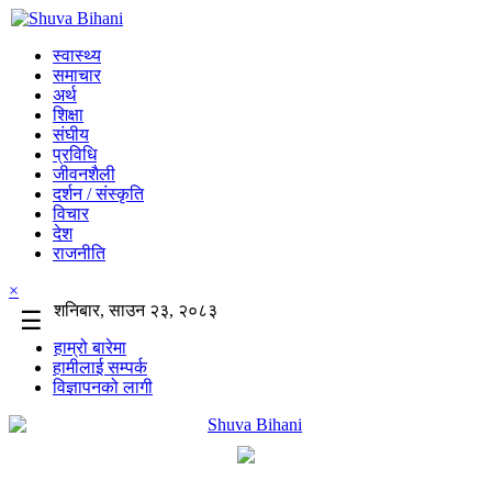
स्वास्थ्य
समाचार
अर्थ
शिक्षा
संघीय
प्रविधि
जीवनशैली
दर्शन / संस्कृति
विचार
देश
राजनीति
×
शनिबार, साउन २३, २०८३
☰
हाम्रो बारेमा
हामीलाई सम्पर्क
विज्ञापनको लागी