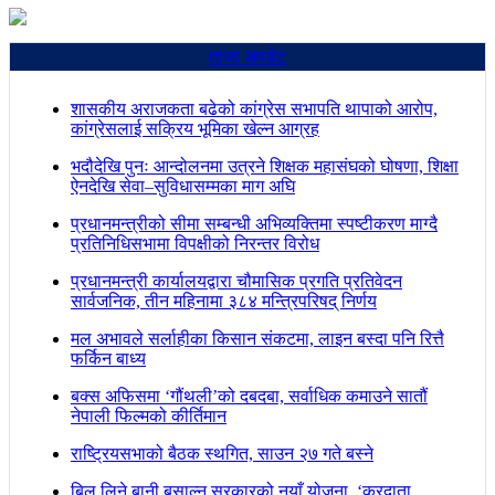
ताजा अपडेट
शासकीय अराजकता बढेको कांग्रेस सभापति थापाको आरोप,
कांग्रेसलाई सक्रिय भूमिका खेल्न आग्रह
भदौदेखि पुनः आन्दोलनमा उत्रने शिक्षक महासंघको घोषणा, शिक्षा
ऐनदेखि सेवा–सुविधासम्मका माग अघि
प्रधानमन्त्रीको सीमा सम्बन्धी अभिव्यक्तिमा स्पष्टीकरण माग्दै
प्रतिनिधिसभामा विपक्षीको निरन्तर विरोध
प्रधानमन्त्री कार्यालयद्वारा चौमासिक प्रगति प्रतिवेदन
सार्वजनिक, तीन महिनामा ३८४ मन्त्रिपरिषद् निर्णय
मल अभावले सर्लाहीका किसान संकटमा, लाइन बस्दा पनि रित्तै
फर्किन बाध्य
बक्स अफिसमा ‘गौंथली’को दबदबा, सर्वाधिक कमाउने सातौं
नेपाली फिल्मको कीर्तिमान
राष्ट्रियसभाको बैठक स्थगित, साउन २७ गते बस्ने
बिल लिने बानी बसाल्न सरकारको नयाँ योजना, ‘करदाता