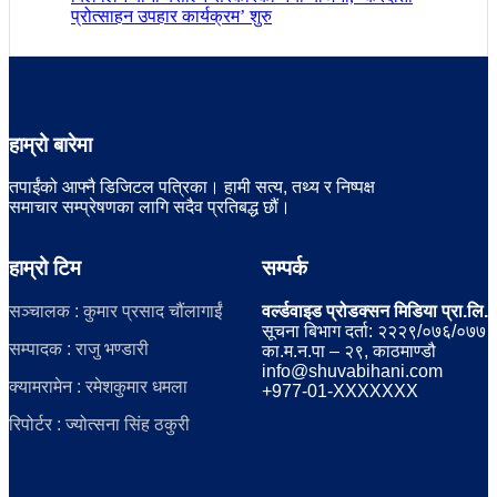
प्रोत्साहन उपहार कार्यक्रम’ शुरु
हाम्रो बारेमा
तपाईंको आफ्नै डिजिटल पत्रिका। हामी सत्य, तथ्य र निष्पक्ष
समाचार सम्प्रेषणका लागि सदैव प्रतिबद्ध छौं।
हाम्रो टिम
सम्पर्क
सञ्चालक : कुमार प्रसाद चौंलागाईं
वर्ल्डवाइड प्रोडक्सन मिडिया प्रा.लि.
सूचना बिभाग दर्ता: २२२९/०७६/०७७
सम्पादक : राजु भण्डारी
का.म.न.पा – २९, काठमाण्डौ
info@shuvabihani.com
क्यामरामेन : रमेशकुमार धमला
+977-01-XXXXXXX
रिपोर्टर : ज्योत्सना सिंह ठकुरी