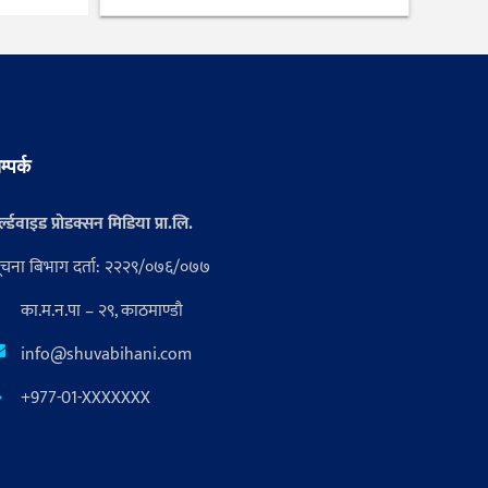
म्पर्क
्ल्डवाइड प्रोडक्सन मिडिया प्रा.लि.
ूचना बिभाग दर्ता: २२२९/०७६/०७७
का.म.न.पा – २९, काठमाण्डौ
info@shuvabihani.com
+977-01-XXXXXXX