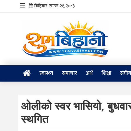
☰
बिहिबार, साउन २१, २०८३
स्वास्थ्य
समाचार
अर्थ
शिक्षा
स्वास्थ्य
समाचार
अर्थ
शिक्षा
संघी
संघीय
प्रविधि
ओलीको स्वर भासियो, बुधवा
जीवनशैली
स्थगित
दर्शन
/