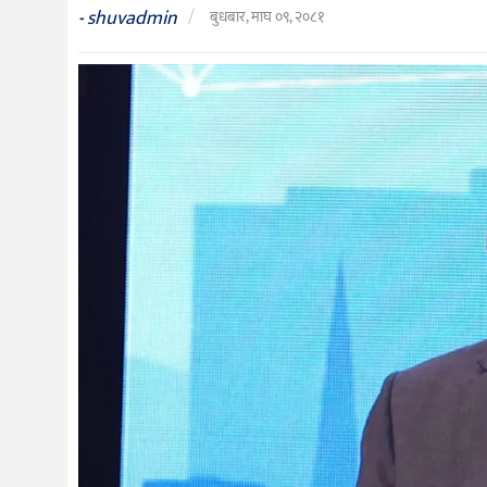
संस्कृति
shuvadmin
/
-
बुधबार, माघ ०९, २०८१
विचार
देश
राजनीति