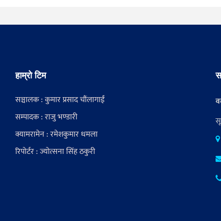
हाम्रो टिम
स
सञ्चालक : कुमार प्रसाद चौंलागाईं
वर
सम्पादक : राजु भण्डारी
स
क्यामरामेन : रमेशकुमार धमला
रिपोर्टर : ज्योत्सना सिंह ठकुरी