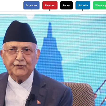
Facebook
Pinterest
Twitter
Linkedin
Whatsap
0
0
0