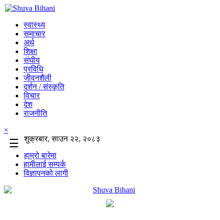
स्वास्थ्य
समाचार
अर्थ
शिक्षा
संघीय
प्रविधि
जीवनशैली
दर्शन / संस्कृति
विचार
देश
राजनीति
×
शुक्रबार, साउन २२, २०८३
☰
हाम्रो बारेमा
हामीलाई सम्पर्क
विज्ञापनको लागी