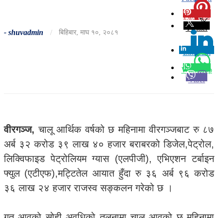
Pinterest
0
Twitter
-
shuvadmin
/
बिहिबार, माघ १०, २०८१
Linkedin
0
Whatsapp
Viber
वीरगञ्ज,
चालू आर्थिक वर्षको छ महिनामा वीरगञ्जबाट रु ८७
अर्ब ३२ करोड ३९ लाख ४० हजार बराबरको डिजेल,पेट्रोल,
लिक्विफाइड पेट्रोलियम ग्यास (एलपीजी), एभिएशन टर्बाइन
फ्युल (एटीएफ),मट्टितेल आयात हुँदा रु ३६ अर्ब ९६ करोड
३६ लाख २४ हजार राजस्व सङ्कलन गरेको छ ।
गत आवको सोही अवधिको तुलनामा चालू आवको छ महिनामा