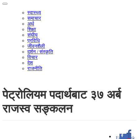
स्वास्थ्य
समाचार
अर्थ
शिक्षा
संघीय
प्रविधि
जीवनशैली
दर्शन / संस्कृति
विचार
देश
राजनीति
पेट्रोलियम पदार्थबाट ३७ अर्ब
राजस्व सङ्कलन
Facebook
0