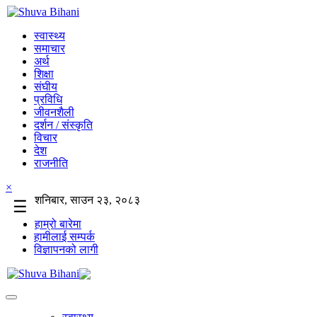
स्वास्थ्य
समाचार
अर्थ
शिक्षा
संघीय
प्रविधि
जीवनशैली
दर्शन / संस्कृति
विचार
देश
राजनीति
×
शनिबार, साउन २३, २०८३
☰
हाम्रो बारेमा
हामीलाई सम्पर्क
विज्ञापनको लागी