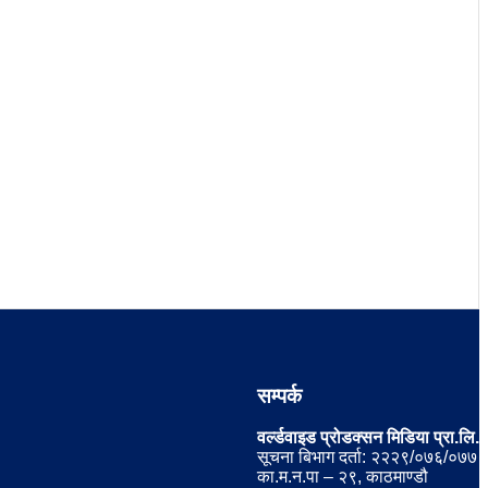
सम्पर्क
वर्ल्डवाइड प्रोडक्सन मिडिया प्रा.लि.
सूचना बिभाग दर्ता: २२२९/०७६/०७७
का.म.न.पा – २९, काठमाण्डौ