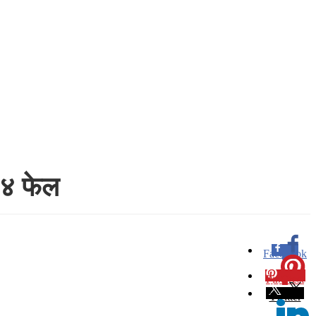
७४ फेल
Facebook
0
Pinterest
0
Twitter