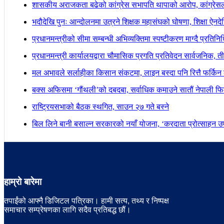
शासकीय अराजकता बढेको कांग्रेस सभापति थापाको आरोप, कांग्रेसल
भदौदेखि पुनः आन्दोलनमा उत्रने शिक्षक महासंघको घोषणा, शिक्षा ऐनद
प्रधानमन्त्रीको सीमा सम्बन्धी अभिव्यक्तिमा स्पष्टीकरण माग्दै प्रतिन
प्रधानमन्त्री कार्यालयद्वारा चौमासिक प्रगति प्रतिवेदन सार्वजनिक, त
मल अभावले सर्लाहीका किसान संकटमा, लाइन बस्दा पनि रित्तै फर्किन 
बक्स अफिसमा ‘गौंथली’को दबदबा, सर्वाधिक कमाउने सातौं नेपाली फिल
राष्ट्रियसभाको बैठक स्थगित, साउन २७ गते बस्ने
बिल लिने बानी बसाल्न सरकारको नयाँ योजना, ‘करदाता प्रोत्साहन उपह
हाम्रो बारेमा
तपाईंको आफ्नै डिजिटल पत्रिका। हामी सत्य, तथ्य र निष्पक्ष
समाचार सम्प्रेषणका लागि सदैव प्रतिबद्ध छौं।