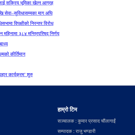
ाई सक्रिय भूमिका खेल्न आग्रह
ेखि सेवा–सुविधासम्मका माग अघि
िधिसभामा विपक्षीको निरन्तर विरोध
ीन महिनामा ३८४ मन्त्रिपरिषद् निर्णय
बाध्य
्मको कीर्तिमान
ार कार्यक्रम’ शुरु
हाम्रो टिम
सञ्चालक : कुमार प्रसाद चौंलागाईं
सम्पादक : राजु भण्डारी