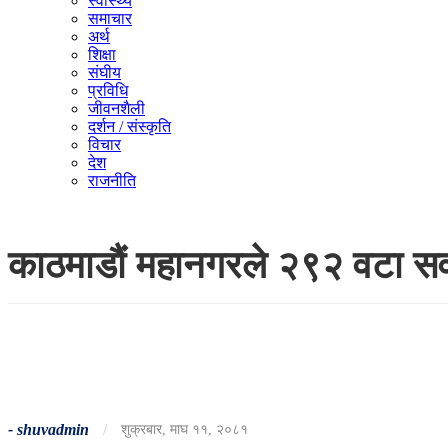
स्वास्थ्य
समाचार
अर्थ
शिक्षा
संघीय
प्रविधि
जीवनशैली
दर्शन / संस्कृति
विचार
देश
राजनीति
काठमाडौं महानगरले २९२ वटा सव
-
shuvadmin
/
शुक्रबार, माघ ११, २०८१