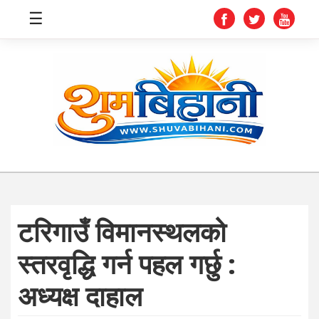
☰
स्वास्थ्य
समाचार
अर्थ
शिक्षा
टरिगाउँ विमानस्थलको
संघीय
स्तरवृद्धि गर्न पहल गर्छु :
प्रविधि
अध्यक्ष दाहाल
जीवनशैली