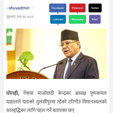
दर्शन
shuvadmin
/
-
/
Facebook
Pinterest
Twitter
0
0
संस्कृति
शुक्रबार, माघ ११, २०८१
Linkedin
Whatsapp
Viber
विचार
0
देश
राजनीति
घोराही,
नेकपा माओवादी केन्द्रका अध्यक्ष पुष्पकमल
दाहालले दाङको तुलसीपुरमा रहेको टरिगाँउ विमानस्थलको
स्तरवृद्धिका लागि पहल गर्ने बताएका छन्