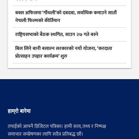
बक्स अफिसमा ‘गौंथली’को दबदबा, सर्वाधिक कमाउने सातौं
नेपाली फिल्मको कीर्तिमान
राष्ट्रियसभाको बैठक स्थगित, साउन २७ गते बस्ने
बिल लिने बानी बसाल्न सरकारको नयाँ योजना, ‘करदाता
प्रोत्साहन उपहार कार्यक्रम’ शुरु
हाम्रो बारेमा
तपाईंको आफ्नै डिजिटल पत्रिका। हामी सत्य, तथ्य र निष्पक्ष
समाचार सम्प्रेषणका लागि सदैव प्रतिबद्ध छौं।