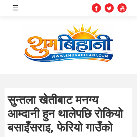
☰
स्वास्थ्य
समाचार
अर्थ
शिक्षा
सुन्तला खेतीबाट मनग्य
संघीय
आम्दानी हुन थालेपछि रोकियो
प्रविधि
बसाइँसराइ, फेरियो गाउँको
जीवनशैली