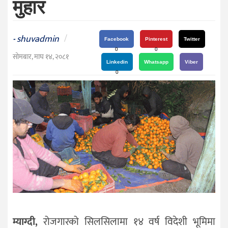
मुहार
दर्शन
/
संस्कृति
shuvadmin
/
-
Facebook
Pinterest
Twitter
विचार
0
0
सोमबार, माघ १४, २०८१
Linkedin
Whatsapp
Viber
देश
0
राजनीति
म्याग्दी,
रोजगारको सिलसिलामा १४ वर्ष विदेशी भूमिमा