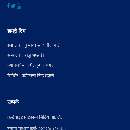
हाम्रो टिम
सञ्चालक : कुमार प्रसाद चौंलागाईं
सम्पादक : राजु भण्डारी
क्यामरामेन : रमेशकुमार धमला
रिपोर्टर : ज्योत्सना सिंह ठकुरी
सम्पर्क
वर्ल्डवाइड प्रोडक्सन मिडिया प्रा.लि.
सूचना बिभाग दर्ता: २२२९/०७६/०७७