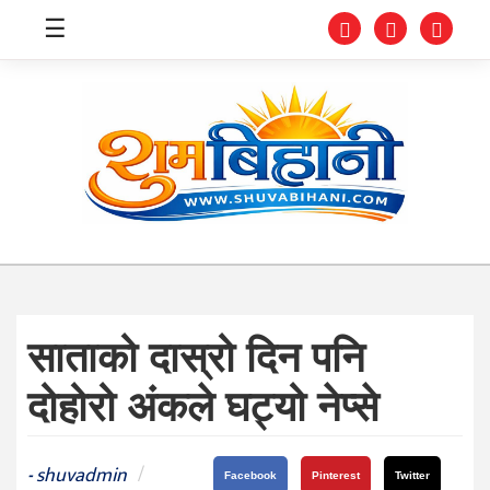
☰
स्वास्थ्य
समाचार
अर्थ
शिक्षा
साताको दास्रो दिन पनि
संघीय
दोहोरो अंकले घट्यो नेप्से
प्रविधि
जीवनशैली
shuvadmin
/
-
Facebook
Pinterest
Twitter