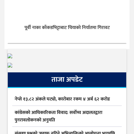
पूर्वी नाका काँकडभिट्टाबाट चियाको निर्यातमा गिरावट
ताजा अपडेट
नेप्से १३.८२ अंकले घट्यो, कारोबार रकम ४ अर्ब ६२ करोड
कांग्रेसको आधिकारिकता विवाद: सर्वोच्च अदालतद्वारा
पुनरावलोकनको अनुमति
संसद्मा प्रश्नको जवाफ नदिने अभिव्यक्तिको आलोचना भएपछि