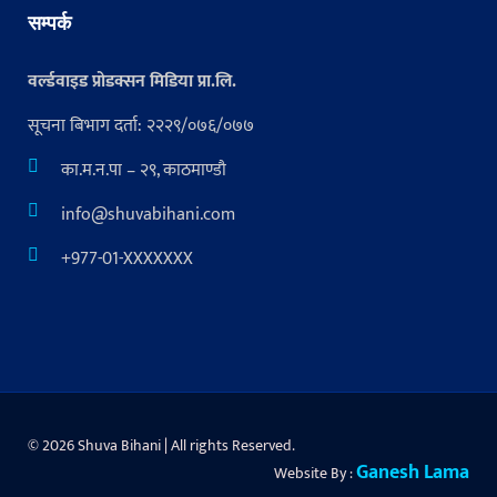
सम्पर्क
वर्ल्डवाइड प्रोडक्सन मिडिया प्रा.लि.
सूचना बिभाग दर्ता: २२२९/०७६/०७७
का.म.न.पा – २९, काठमाण्डौ
info@shuvabihani.com
+977-01-XXXXXXX
© 2026 Shuva Bihani | All rights Reserved.
Ganesh Lama
Website By :