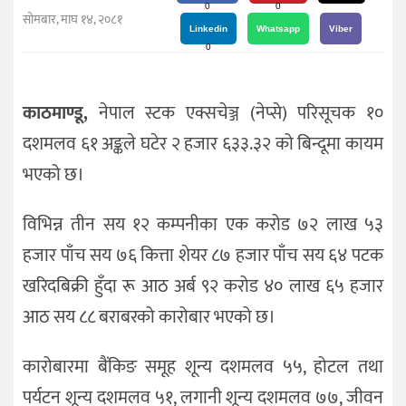
दर्शन
0
0
सोमबार, माघ १४, २०८१
/
Linkedin
Whatsapp
Viber
0
संस्कृति
विचार
काठमाण्डू,
नेपाल स्टक एक्सचेञ्ज (नेप्से) परिसूचक १०
देश
दशमलव ६१ अङ्कले घटेर २ हजार ६३३.३२ को बिन्दूमा कायम
राजनीति
भएको छ।
विभिन्न तीन सय १२ कम्पनीका एक करोड ७२ लाख ५३
हजार पाँच सय ७६ कित्ता शेयर ८७ हजार पाँच सय ६४ पटक
खरिदबिक्री हुँदा रू आठ अर्ब ९२ करोड ४० लाख ६५ हजार
आठ सय ८८ बराबरको कारोबार भएको छ।
कारोबारमा बैंकिङ समूह शून्य दशमलव ५५, होटल तथा
पर्यटन शून्य दशमलव ५१, लगानी शून्य दशमलव ७७, जीवन