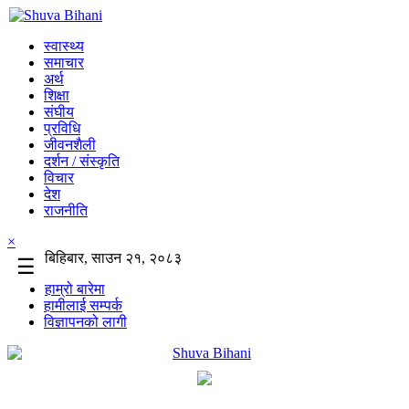
स्वास्थ्य
समाचार
अर्थ
शिक्षा
संघीय
प्रविधि
जीवनशैली
दर्शन / संस्कृति
विचार
देश
राजनीति
×
बिहिबार, साउन २१, २०८३
☰
हाम्रो बारेमा
हामीलाई सम्पर्क
विज्ञापनको लागी