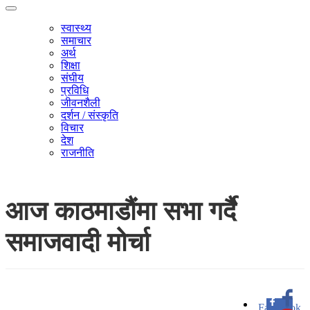
स्वास्थ्य
समाचार
अर्थ
शिक्षा
संघीय
प्रविधि
जीवनशैली
दर्शन / संस्कृति
विचार
देश
राजनीति
आज काठमाडौंमा सभा गर्दै
समाजवादी मोर्चा
Facebook
0