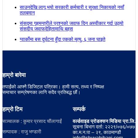
साउनदेखि लागू भयो सरकारी कर्मचारी र सुरक्षा निकायको नयाँ
तलबमान
संसद्मा गृहमन्त्रीले प्रश्नको जवाफ दिन अस्वीकार गर्दा उठ्यो
संसदीय जवाफदेहितामाथि बहस
ग्वार्कोमा बस दुर्घटना हुँदा एकको मृत्यु, ६ जना घाइते
हाम्रो बारेमा
तपाईंको आफ्नै डिजिटल पत्रिका। हामी सत्य, तथ्य र निष्पक्ष
समाचार सम्प्रेषणका लागि सदैव प्रतिबद्ध छौं।
हाम्रो टिम
सम्पर्क
सञ्चालक : कुमार प्रसाद चौंलागाईं
वर्ल्डवाइड प्रोडक्सन मिडिया प्रा.लि.
सूचना बिभाग दर्ता: २२२९/०७६/०७७
सम्पादक : राजु भण्डारी
का.म.न.पा – २९, काठमाण्डौ
info@shuvabihani.com