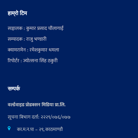
हाम्रो टिम
सञ्चालक : कुमार प्रसाद चौंलागाईं
सम्पादक : राजु भण्डारी
क्यामरामेन : रमेशकुमार धमला
रिपोर्टर : ज्योत्सना सिंह ठकुरी
सम्पर्क
वर्ल्डवाइड प्रोडक्सन मिडिया प्रा.लि.
सूचना बिभाग दर्ता: २२२९/०७६/०७७
का.म.न.पा – २९, काठमाण्डौ