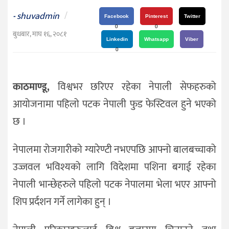
दर्शन
shuvadmin
/
-
/
Facebook
Pinterest
Twitter
0
0
संस्कृति
बुधबार, माघ १६, २०८१
Linkedin
Whatsapp
Viber
विचार
0
देश
काठमाण्डू,
विश्वभर छरिएर रहेका नेपाली सेफहरुको
राजनीति
आयोजनामा पहिलो पटक नेपाली फुड फेस्टिवल हुने भएको
छ ।
नेपालमा रोजगारीको ग्यारेण्टी नभएपछि आफ्नो बालबच्चाको
उज्जवल भविश्यको लागि विदेशमा पशिना बगाई रहेका
नेपाली भान्छेहरुले पहिलो पटक नेपालमा भेला भएर आफ्नो
शिप प्रर्दशन गर्ने लागेका हुन् ।