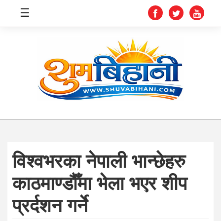
☰
स्वास्थ्य
समाचार
अर्थ
शिक्षा
विश्वभरका नेपाली भान्छेहरु
संघीय
काठमाण्डौँमा भेला भएर शीप
प्रविधि
प्रर्दशन गर्ने
जीवनशैली