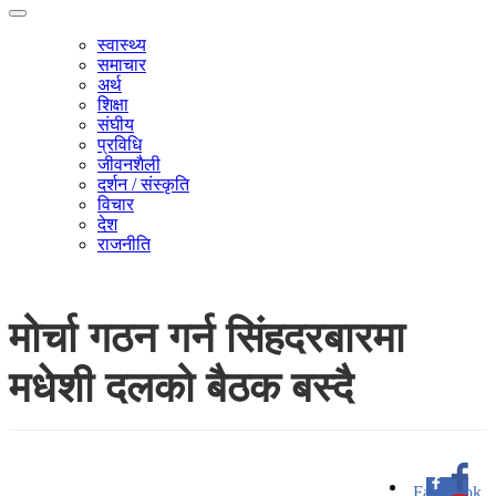
स्वास्थ्य
समाचार
अर्थ
शिक्षा
संघीय
प्रविधि
जीवनशैली
दर्शन / संस्कृति
विचार
देश
राजनीति
मोर्चा गठन गर्न सिंहदरबारमा
मधेशी दलको बैठक बस्दै
Facebook
0