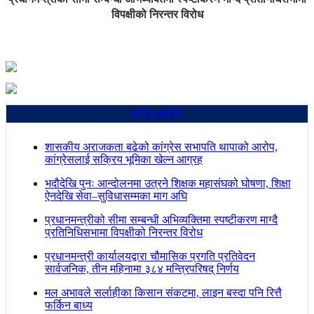
विपक्षीको निरन्तर विरोध
ताजा अपडेट
शासकीय अराजकता बढेको कांग्रेस सभापति थापाको आरोप,
कांग्रेसलाई सक्रिय भूमिका खेल्न आग्रह
भदौदेखि पुनः आन्दोलनमा उत्रने शिक्षक महासंघको घोषणा, शिक्षा
ऐनदेखि सेवा–सुविधासम्मका माग अघि
प्रधानमन्त्रीको सीमा सम्बन्धी अभिव्यक्तिमा स्पष्टीकरण माग्दै
प्रतिनिधिसभामा विपक्षीको निरन्तर विरोध
प्रधानमन्त्री कार्यालयद्वारा चौमासिक प्रगति प्रतिवेदन
सार्वजनिक, तीन महिनामा ३८४ मन्त्रिपरिषद् निर्णय
मल अभावले सर्लाहीका किसान संकटमा, लाइन बस्दा पनि रित्तै
फर्किन बाध्य