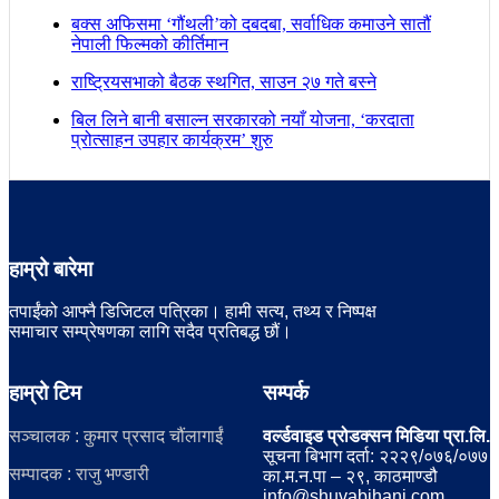
बक्स अफिसमा ‘गौंथली’को दबदबा, सर्वाधिक कमाउने सातौं
नेपाली फिल्मको कीर्तिमान
राष्ट्रियसभाको बैठक स्थगित, साउन २७ गते बस्ने
बिल लिने बानी बसाल्न सरकारको नयाँ योजना, ‘करदाता
प्रोत्साहन उपहार कार्यक्रम’ शुरु
हाम्रो बारेमा
तपाईंको आफ्नै डिजिटल पत्रिका। हामी सत्य, तथ्य र निष्पक्ष
समाचार सम्प्रेषणका लागि सदैव प्रतिबद्ध छौं।
हाम्रो टिम
सम्पर्क
सञ्चालक : कुमार प्रसाद चौंलागाईं
वर्ल्डवाइड प्रोडक्सन मिडिया प्रा.लि.
सूचना बिभाग दर्ता: २२२९/०७६/०७७
सम्पादक : राजु भण्डारी
का.म.न.पा – २९, काठमाण्डौ
info@shuvabihani.com