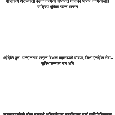
शासकीय अराजकता बढेको कांग्रेस सभापति थापाको आरोप, कांग्रेसलाई
सक्रिय भूमिका खेल्न आग्रह
भदौदेखि पुनः आन्दोलनमा उत्रने शिक्षक महासंघको घोषणा, शिक्षा ऐनदेखि सेवा–
सुविधासम्मका माग अघि
प्रधानमन्त्रीको सीमा सम्बन्धी अभिव्यक्तिमा स्पष्टीकरण माग्दै प्रतिनिधिसभामा