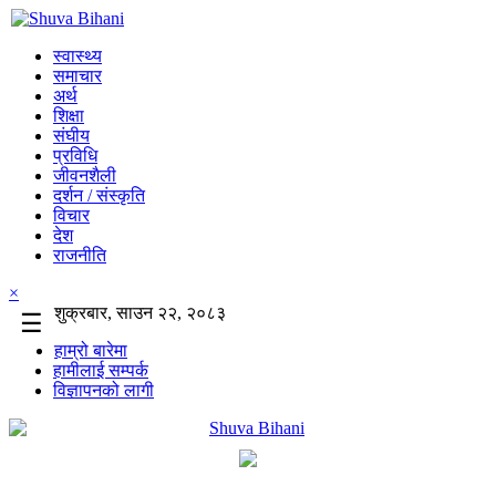
स्वास्थ्य
समाचार
अर्थ
शिक्षा
संघीय
प्रविधि
जीवनशैली
दर्शन / संस्कृति
विचार
देश
राजनीति
×
शुक्रबार, साउन २२, २०८३
☰
हाम्रो बारेमा
हामीलाई सम्पर्क
विज्ञापनको लागी