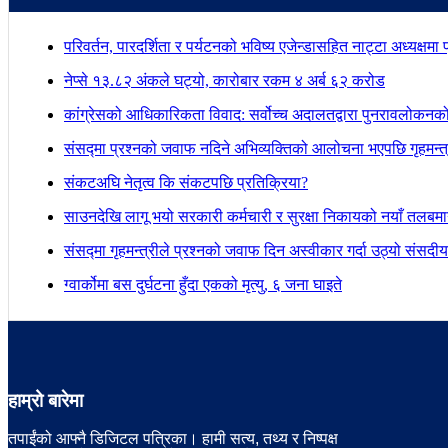
परिवर्तन, पारदर्शिता र पर्यटनको भविष्य एजेन्डासहित नाट्टा अध्यक्षमा
नेप्से १३.८२ अंकले घट्यो, कारोबार रकम ४ अर्ब ६२ करोड
कांग्रेसको आधिकारिकता विवाद: सर्वोच्च अदालतद्वारा पुनरावलोकनक
संसद्मा प्रश्नको जवाफ नदिने अभिव्यक्तिको आलोचना भएपछि गृहमन्त्र
संकटअघि नेतृत्व कि संकटपछि प्रतिक्रिया?
साउनदेखि लागू भयो सरकारी कर्मचारी र सुरक्षा निकायको नयाँ तलबम
संसद्मा गृहमन्त्रीले प्रश्नको जवाफ दिन अस्वीकार गर्दा उठ्यो संस
ग्वार्कोमा बस दुर्घटना हुँदा एकको मृत्यु, ६ जना घाइते
हाम्रो बारेमा
तपाईंको आफ्नै डिजिटल पत्रिका। हामी सत्य, तथ्य र निष्पक्ष