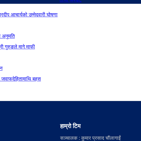
 प्रदीप आचार्यको उम्मेदवारी घोषणा
ो अनुमति
ी गुरुङले मागे माफी
ान
दीय जवाफदेहितामाथि बहस
हाम्रो टिम
सञ्चालक : कुमार प्रसाद चौंलागाईं