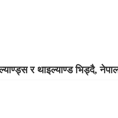
याण्ड्स र थाइल्याण्ड भिड्दै, नेप