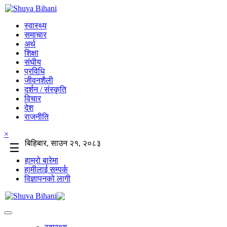
स्वास्थ्य
समाचार
अर्थ
शिक्षा
संघीय
प्रविधि
जीवनशैली
दर्शन / संस्कृति
विचार
देश
राजनीति
×
बिहिबार, साउन २१, २०८३
☰
हाम्रो बारेमा
हामीलाई सम्पर्क
विज्ञापनको लागी