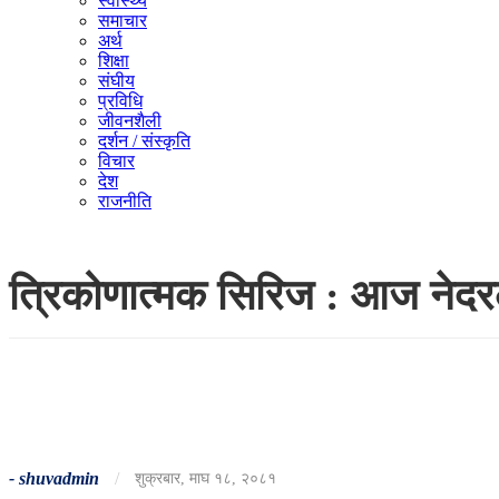
स्वास्थ्य
समाचार
अर्थ
शिक्षा
संघीय
प्रविधि
जीवनशैली
दर्शन / संस्कृति
विचार
देश
राजनीति
त्रिकोणात्मक सिरिज : आज नेदरल्
-
shuvadmin
/
शुक्रबार, माघ १८, २०८१