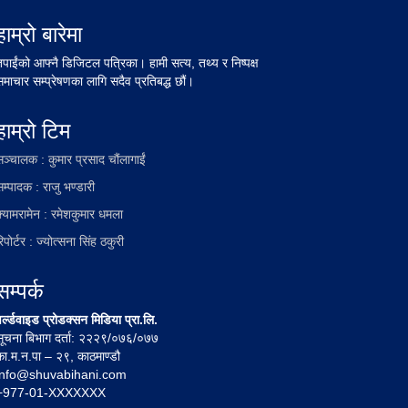
हाम्रो बारेमा
तपाईंको आफ्नै डिजिटल पत्रिका। हामी सत्य, तथ्य र निष्पक्ष
समाचार सम्प्रेषणका लागि सदैव प्रतिबद्ध छौं।
हाम्रो टिम
सञ्चालक : कुमार प्रसाद चौंलागाईं
म्पादक : राजु भण्डारी
क्यामरामेन : रमेशकुमार धमला
िपोर्टर : ज्योत्सना सिंह ठकुरी
सम्पर्क
र्ल्डवाइड प्रोडक्सन मिडिया प्रा.लि.
सूचना बिभाग दर्ता: २२२९/०७६/०७७
का.म.न.पा – २९, काठमाण्डौ
info@shuvabihani.com
+977-01-XXXXXXX