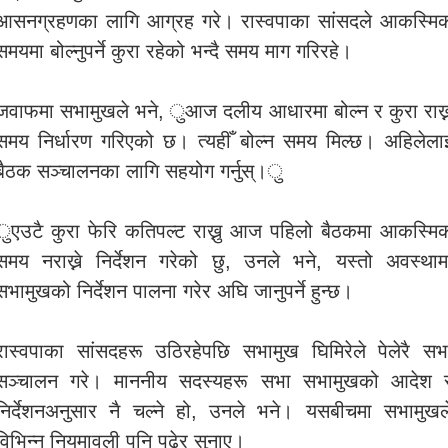
आसनग्रहणका लागि आग्रह गरे। रास्वपाका सांसदले आकस्मि
समयमा बोल्नुपर्ने कुरा रहेको भन्दै समय माग गरिरहे।
जवाफमा सभामुखले भने, ुआज दलीय आधारमा बोल्न र कुरा राख्
समय निर्धारण गरिएको छ। त्यहीँ बोल्न समय मिल्छ। अहिलेला
बैठक सञ्चालनका लागि सहयोग गर्नुस्।ु
ुएउटै कुरा फेरि कतिपल्ट राख्नु आज पहिलो बैठकमा आकस्मि
समय नराख्ने निर्देशन गरेको छु, उनले भने, यस्तो अवस्थाम
सभामुखको निर्देशन पालना गरेर अघि जानुपर्ने हुन्छ।
रास्वपाका सांसदहरू उठिरहेपछि सभामुख घिमिरेले पेलेरै सभ
सञ्चालन गरे। माननीय सदस्यहरू सभा सभामुखको आदेश 
निर्देशनअनुसार नै चल्ने हो, उनले भने। यसबीचमा सभामुखल
विभिन्न नियमावली पनि पढेर सुनाए।