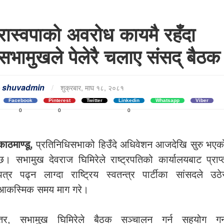
रास्वपाको अवरोध कायमै रहँदा
सभामुखले पेलेरै चलाए संसद् बैठक
-
shuvadmin
/
शुक्रबार, माघ १८, २०८१
Facebook
Pinterest
Twitter
Linkedin
Whatsapp
Viber
0
0
0
काठमाण्डू,
प्रतिनिधिसभाको हिउँदे अधिवेशन आजदेखि सुरु भएक
छ। सभामुख देवराज घिमिरेले राष्ट्रपतिको कार्यालयबाट प्राप्
पत्र पढ्न लाग्दा राष्ट्रिय स्वतन्त्र पार्टीका सांसदले उठे
आकस्मिक समय माग गरे।
तर, सभामुख घिमिरेले बैठक सञ्चालन गर्न सहयोग गर्