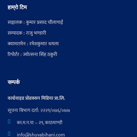
हाम्रो टिम
सञ्चालक : कुमार प्रसाद चौंलागाईं
सम्पादक : राजु भण्डारी
क्यामरामेन : रमेशकुमार धमला
रिपोर्टर : ज्योत्सना सिंह ठकुरी
सम्पर्क
वर्ल्डवाइड प्रोडक्सन मिडिया प्रा.लि.
सूचना बिभाग दर्ता: २२२९/०७६/०७७
का.म.न.पा – २९, काठमाण्डौ
info@shuvabihani.com