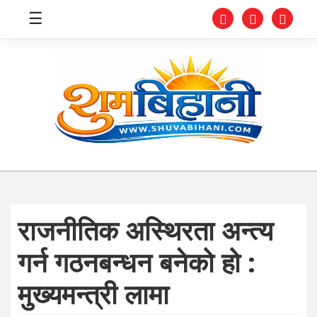
☰
स्वास्थ्य
समाचार
अर्थ
शिक्षा
राजनीतिक अस्थिरता अन्त्य
संघीय
गर्न गठनबन्धन बनेको हो :
प्रविधि
मुख्यमन्त्री लामा
जीवनशैली