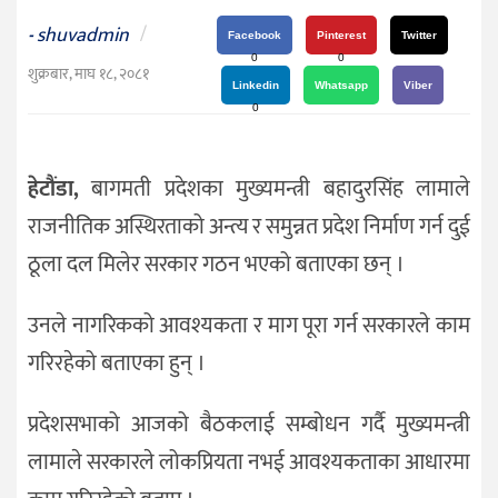
दर्शन
shuvadmin
/
-
/
Facebook
Pinterest
Twitter
0
0
संस्कृति
शुक्रबार, माघ १८, २०८१
Linkedin
Whatsapp
Viber
विचार
0
देश
हेटौंडा,
बागमती प्रदेशका मुख्यमन्त्री बहादुरसिंह लामाले
राजनीति
राजनीतिक अस्थिरताको अन्त्य र समुन्नत प्रदेश निर्माण गर्न दुई
ठूला दल मिलेर सरकार गठन भएको बताएका छन् ।
उनले नागरिकको आवश्यकता र माग पूरा गर्न सरकारले काम
गरिरहेको बताएका हुन् ।
प्रदेशसभाको आजको बैठकलाई सम्बोधन गर्दै मुख्यमन्त्री
लामाले सरकारले लोकप्रियता नभई आवश्यकताका आधारमा