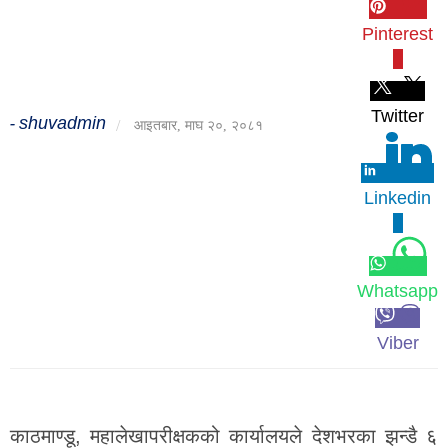
जीवनशैली
Pinterest
0
दर्शन
/
संस्कृति
Twitter
shuvadmin
-
/
आइतबार, माघ २०, २०८१
विचार
देश
Linkedin
0
राजनीति
Whatsapp
Viber
काठमाण्डू, महालेखापरीक्षकको कार्यालयले देशभरका झन्डै ६