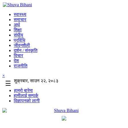
स्वास्थ्य
समाचार
अर्थ
शिक्षा
संघीय
प्रविधि
जीवनशैली
दर्शन / संस्कृति
विचार
देश
राजनीति
×
शुक्रबार, साउन २२, २०८३
☰
हाम्रो बारेमा
हामीलाई सम्पर्क
विज्ञापनको लागी