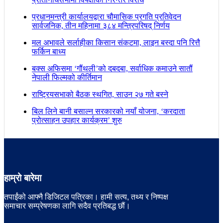
प्रधानमन्त्री कार्यालयद्वारा चौमासिक प्रगति प्रतिवेदन
सार्वजनिक, तीन महिनामा ३८४ मन्त्रिपरिषद् निर्णय
मल अभावले सर्लाहीका किसान संकटमा, लाइन बस्दा पनि रित्तै
फर्किन बाध्य
बक्स अफिसमा ‘गौंथली’को दबदबा, सर्वाधिक कमाउने सातौं
नेपाली फिल्मको कीर्तिमान
राष्ट्रियसभाको बैठक स्थगित, साउन २७ गते बस्ने
बिल लिने बानी बसाल्न सरकारको नयाँ योजना, ‘करदाता
प्रोत्साहन उपहार कार्यक्रम’ शुरु
हाम्रो बारेमा
तपाईंको आफ्नै डिजिटल पत्रिका। हामी सत्य, तथ्य र निष्पक्ष
समाचार सम्प्रेषणका लागि सदैव प्रतिबद्ध छौं।