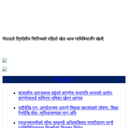
नेपालले त्रिदेशीय सिरिजको पहिलो खेल आज नामिबियासँग खेल्दै
ताजा अपडेट
शासकीय अराजकता बढेको कांग्रेस सभापति थापाको आरोप,
कांग्रेसलाई सक्रिय भूमिका खेल्न आग्रह
भदौदेखि पुनः आन्दोलनमा उत्रने शिक्षक महासंघको घोषणा, शिक्षा
ऐनदेखि सेवा–सुविधासम्मका माग अघि
प्रधानमन्त्रीको सीमा सम्बन्धी अभिव्यक्तिमा स्पष्टीकरण माग्दै
प्रतिनिधिसभामा विपक्षीको निरन्तर विरोध