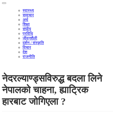
स्वास्थ्य
समाचार
अर्थ
शिक्षा
संघीय
प्रविधि
जीवनशैली
दर्शन / संस्कृति
विचार
देश
राजनीति
नेदरल्याण्ड्सविरुद्ध बदला लिने
नेपालको चाहना, ह्याट्रिक
हारबाट जोगिएला ?