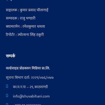
सञ्चालक : कुमार प्रसाद चौंलागाईं
सम्पादक : राजु भण्डारी
क्यामरामेन : रमेशकुमार धमला
रिपोर्टर : ज्योत्सना सिंह ठकुरी
सम्पर्क
वर्ल्डवाइड प्रोडक्सन मिडिया प्रा.लि.
सूचना बिभाग दर्ता: २२२९/०७६/०७७
का.म.न.पा – २९, काठमाण्डौ
info@shuvabihani.com