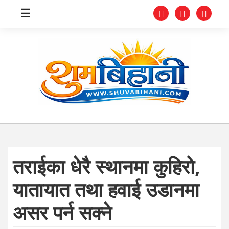
☰
स्वास्थ्य
समाचार
अर्थ
शिक्षा
तराईका धेरै स्थानमा कुहिरो,
संघीय
यातायात तथा हवाई उडानमा
प्रविधि
असर पर्न सक्ने
जीवनशैली