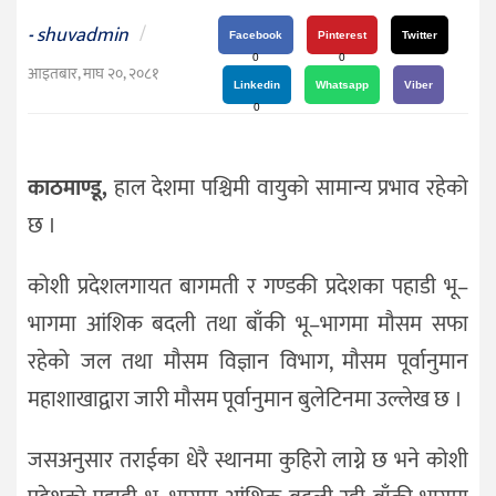
दर्शन
shuvadmin
/
-
/
Facebook
Pinterest
Twitter
0
0
संस्कृति
आइतबार, माघ २०, २०८१
Linkedin
Whatsapp
Viber
विचार
0
देश
काठमाण्डू,
हाल देशमा पश्चिमी वायुको सामान्य प्रभाव रहेको
राजनीति
छ ।
कोशी प्रदेशलगायत बागमती र गण्डकी प्रदेशका पहाडी भू–
भागमा आंशिक बदली तथा बाँकी भू–भागमा मौसम सफा
रहेको जल तथा मौसम विज्ञान विभाग, मौसम पूर्वानुमान
महाशाखाद्वारा जारी मौसम पूर्वानुमान बुलेटिनमा उल्लेख छ ।
जसअनुसार तराईका धेरै स्थानमा कुहिरो लाग्ने छ भने कोशी