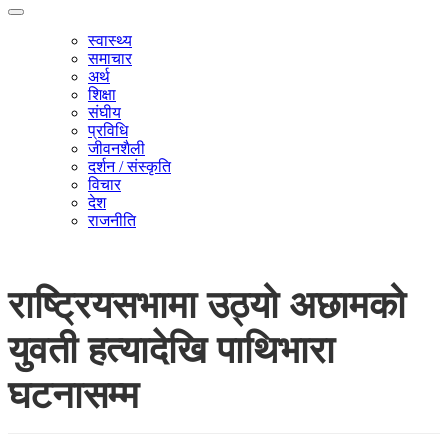
स्वास्थ्य
समाचार
अर्थ
शिक्षा
संघीय
प्रविधि
जीवनशैली
दर्शन / संस्कृति
विचार
देश
राजनीति
राष्ट्रियसभामा उठ्यो अछामको
युवती हत्यादेखि पाथिभारा
घटनासम्म