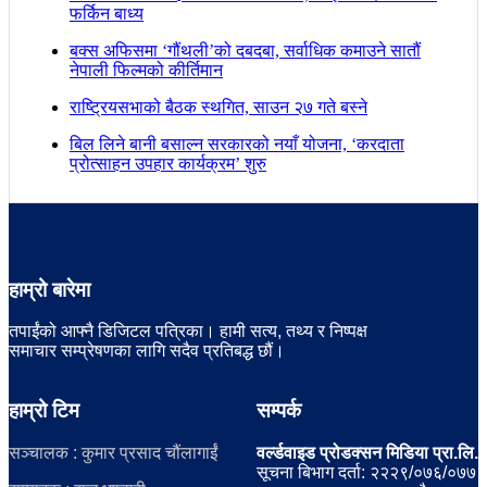
फर्किन बाध्य
बक्स अफिसमा ‘गौंथली’को दबदबा, सर्वाधिक कमाउने सातौं
नेपाली फिल्मको कीर्तिमान
राष्ट्रियसभाको बैठक स्थगित, साउन २७ गते बस्ने
बिल लिने बानी बसाल्न सरकारको नयाँ योजना, ‘करदाता
प्रोत्साहन उपहार कार्यक्रम’ शुरु
हाम्रो बारेमा
तपाईंको आफ्नै डिजिटल पत्रिका। हामी सत्य, तथ्य र निष्पक्ष
समाचार सम्प्रेषणका लागि सदैव प्रतिबद्ध छौं।
हाम्रो टिम
सम्पर्क
सञ्चालक : कुमार प्रसाद चौंलागाईं
वर्ल्डवाइड प्रोडक्सन मिडिया प्रा.लि.
सूचना बिभाग दर्ता: २२२९/०७६/०७७