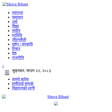
स्वास्थ्य
समाचार
अर्थ
शिक्षा
संघीय
प्रविधि
जीवनशैली
दर्शन / संस्कृति
विचार
देश
राजनीति
×
शुक्रबार, साउन २२, २०८३
☰
हाम्रो बारेमा
हामीलाई सम्पर्क
विज्ञापनको लागी