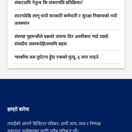
संकटअघि नेतृत्व कि संकटपछि प्रतिक्रिया?
साउनदेखि लागू भयो सरकारी कर्मचारी र सुरक्षा निकायको नयाँ
तलबमान
संसद्मा गृहमन्त्रीले प्रश्नको जवाफ दिन अस्वीकार गर्दा उठ्यो
संसदीय जवाफदेहितामाथि बहस
ग्वार्कोमा बस दुर्घटना हुँदा एकको मृत्यु, ६ जना घाइते
हाम्रो बारेमा
तपाईंको आफ्नै डिजिटल पत्रिका। हामी सत्य, तथ्य र निष्पक्ष
समाचार सम्प्रेषणका लागि सदैव प्रतिबद्ध छौं।