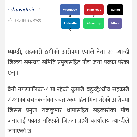
दर्शन
shuvadmin
/
-
/
Facebook
Pinterest
Twitter
0
0
संस्कृति
सोमबार, माघ २१, २०८१
Linkedin
Whatsapp
Viber
विचार
0
देश
म्याग्दी,
सहकारी ठगीको आरोपमा एमाले नेता एवं म्याग्दी
राजनीति
जिल्ला समन्वय समिति प्रमुखसहित पाँच जना पक्राउ परेका
छन् ।
बेनी नगरपालिका-८ मा रहेको कुमारी बहुउद्देश्यीय सहकारी
संस्थाका बचतकर्ताका बचत रकम हिनामिना गरेको आरोपमा
जिसस प्रमुख राजकुमार थापासहित सहकारीका पाँच
जनालाई पक्राउ गरिएको जिल्ला प्रहरी कार्यालय म्याग्दीले
जनाएको छ ।