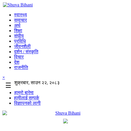
स्वास्थ्य
समाचार
अर्थ
शिक्षा
संघीय
प्रविधि
जीवनशैली
दर्शन / संस्कृति
विचार
देश
राजनीति
×
शुक्रबार, साउन २२, २०८३
☰
हाम्रो बारेमा
हामीलाई सम्पर्क
विज्ञापनको लागी