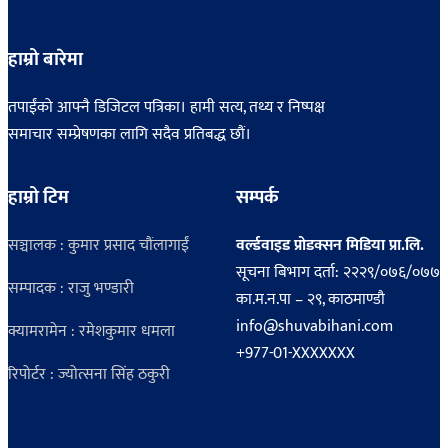
हाम्रो बारेमा
तपाईंको आफ्नै डिजिटल पत्रिका। हामी सत्य, तथ्य र निष्पक्ष
समाचार सम्प्रेषणका लागि सदैव प्रतिबद्ध छौं।
हाम्रो टिम
सम्पर्क
सञ्चालक : कुमार प्रसाद चौंलागाईं
वर्ल्डवाइड प्रोडक्सन मिडिया प्रा.लि.
सूचना बिभाग दर्ता: २२२९/०७६/०७७
सम्पादक : राजु भण्डारी
का.म.न.पा – २९, काठमाण्डौ
info@shuvabihani.com
क्यामरामेन : रमेशकुमार धमला
+977-01-XXXXXXX
रिपोर्टर : ज्योत्सना सिंह ठकुरी