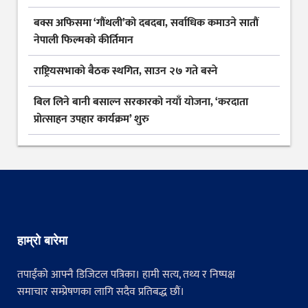
बक्स अफिसमा ‘गौंथली’को दबदबा, सर्वाधिक कमाउने सातौं
नेपाली फिल्मको कीर्तिमान
राष्ट्रियसभाको बैठक स्थगित, साउन २७ गते बस्ने
बिल लिने बानी बसाल्न सरकारको नयाँ योजना, ‘करदाता
प्रोत्साहन उपहार कार्यक्रम’ शुरु
हाम्रो बारेमा
तपाईंको आफ्नै डिजिटल पत्रिका। हामी सत्य, तथ्य र निष्पक्ष
समाचार सम्प्रेषणका लागि सदैव प्रतिबद्ध छौं।