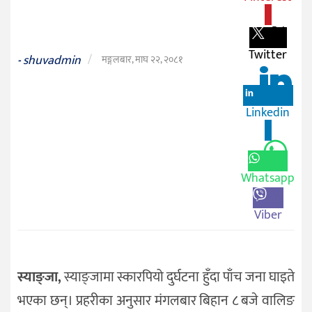
0
जीवनशैली
दर्शन
Twitter
shuvadmin
/
/
-
मङ्गलबार, माघ २२, २०८१
संस्कृति
विचार
Linkedin
0
देश
राजनीति
Whatsapp
Viber
स्याङ्जा,
स्याङ्जामा स्कारपियो दुर्घटना हुँदा पाँच जना घाइते
भएका छन्। प्रहरीका अनुसार मंगलबार बिहान ८ बजे वालिङ