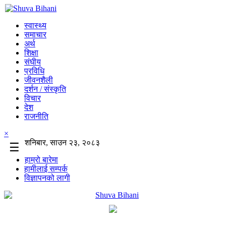
स्वास्थ्य
समाचार
अर्थ
शिक्षा
संघीय
प्रविधि
जीवनशैली
दर्शन / संस्कृति
विचार
देश
राजनीति
×
शनिबार, साउन २३, २०८३
☰
हाम्रो बारेमा
हामीलाई सम्पर्क
विज्ञापनको लागी