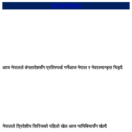
संबन्धित शिर्षकहरु
आज नेपालले बंगलादेशसँग प्रतिस्पर्धा गर्ने
आज नेपाल र नेदरल्यान्ड्स भिड्दै
नेपालले त्रिदेशीय सिरिजको पहिलो खेल आज नामिबियासँग खेल्दै