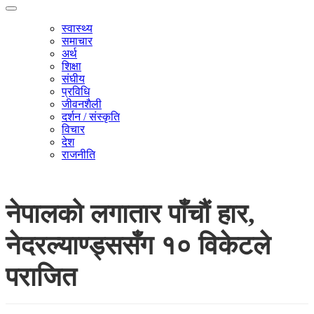
स्वास्थ्य
समाचार
अर्थ
शिक्षा
संघीय
प्रविधि
जीवनशैली
दर्शन / संस्कृति
विचार
देश
राजनीति
नेपालको लगातार पाँचौं हार,
नेदरल्याण्ड्ससँग १० विकेटले
पराजित