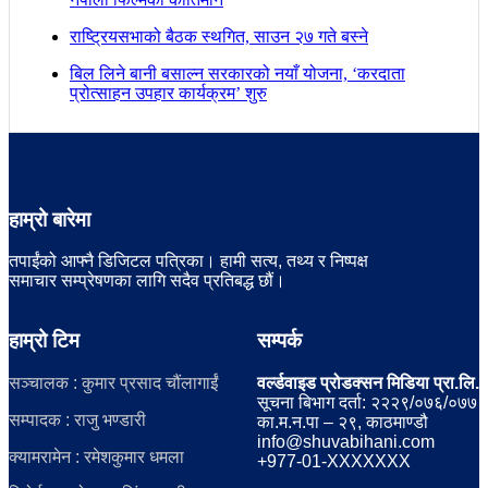
राष्ट्रियसभाको बैठक स्थगित, साउन २७ गते बस्ने
बिल लिने बानी बसाल्न सरकारको नयाँ योजना, ‘करदाता
प्रोत्साहन उपहार कार्यक्रम’ शुरु
हाम्रो बारेमा
तपाईंको आफ्नै डिजिटल पत्रिका। हामी सत्य, तथ्य र निष्पक्ष
समाचार सम्प्रेषणका लागि सदैव प्रतिबद्ध छौं।
हाम्रो टिम
सम्पर्क
सञ्चालक : कुमार प्रसाद चौंलागाईं
वर्ल्डवाइड प्रोडक्सन मिडिया प्रा.लि.
सूचना बिभाग दर्ता: २२२९/०७६/०७७
सम्पादक : राजु भण्डारी
का.म.न.पा – २९, काठमाण्डौ
info@shuvabihani.com
क्यामरामेन : रमेशकुमार धमला
+977-01-XXXXXXX