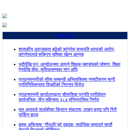
ताजा अपडेट
शासकीय अराजकता बढेको कांग्रेस सभापति थापाको आरोप,
कांग्रेसलाई सक्रिय भूमिका खेल्न आग्रह
भदौदेखि पुनः आन्दोलनमा उत्रने शिक्षक महासंघको घोषणा, शिक्षा
ऐनदेखि सेवा–सुविधासम्मका माग अघि
प्रधानमन्त्रीको सीमा सम्बन्धी अभिव्यक्तिमा स्पष्टीकरण माग्दै
प्रतिनिधिसभामा विपक्षीको निरन्तर विरोध
प्रधानमन्त्री कार्यालयद्वारा चौमासिक प्रगति प्रतिवेदन
सार्वजनिक, तीन महिनामा ३८४ मन्त्रिपरिषद् निर्णय
मल अभावले सर्लाहीका किसान संकटमा, लाइन बस्दा पनि रित्तै
फर्किन बाध्य
बक्स अफिसमा ‘गौंथली’को दबदबा, सर्वाधिक कमाउने सातौं
नेपाली फिल्मको कीर्तिमान