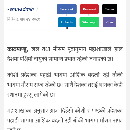
दर्शन
shuvadmin
/
-
/
Facebook
Pinterest
Twitter
0
0
संस्कृति
बिहिबार, माघ २४, २०८१
Linkedin
Whatsapp
Viber
विचार
0
देश
काठमाण्डू,
जल तथा मौसम पूर्वानुमान महाशाखाले हाल
राजनीति
देशमा पश्चिमी वायुको सामान्य प्रभाव रहेको जनाएको छ।
कोशी प्रदेशका पहाडी भागमा आंशिक बदली रही बाँकी
भागमा मौसम सफा रहेको छ। साथै देशका तराई भागका केही
स्थानमा हुस्सु लागेको छ।
महाशाखाका अनुसार आज दिउँसो कोशी र गण्डकी प्रदेशका
पहाडी भागमा आंशिक बदली रही बाँकी भागमा मौसम सफा