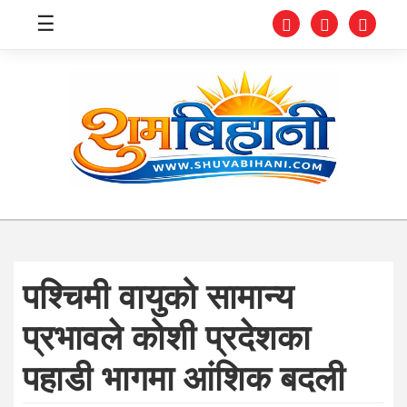
☰
स्वास्थ्य
समाचार
अर्थ
शिक्षा
पश्चिमी वायुको सामान्य
संघीय
प्रभावले कोशी प्रदेशका
प्रविधि
पहाडी भागमा आंशिक बदली
जीवनशैली