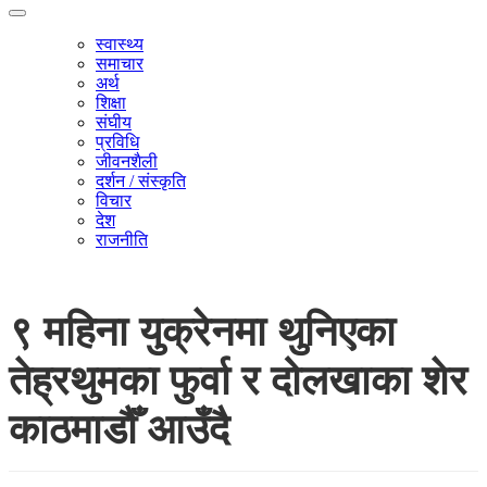
स्वास्थ्य
समाचार
अर्थ
शिक्षा
संघीय
प्रविधि
जीवनशैली
दर्शन / संस्कृति
विचार
देश
राजनीति
९ महिना युक्रेनमा थुनिएका
तेह्रथुमका फुर्वा र दोलखाका शेर
काठमाडौँ आउँदै