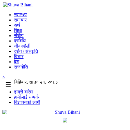
स्वास्थ्य
समाचार
अर्थ
शिक्षा
संघीय
प्रविधि
जीवनशैली
दर्शन / संस्कृति
विचार
देश
राजनीति
×
बिहिबार, साउन २१, २०८३
☰
हाम्रो बारेमा
हामीलाई सम्पर्क
विज्ञापनको लागी