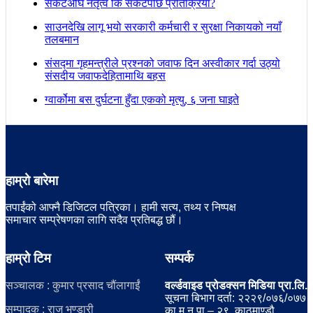
संकटअघि नेतृत्व कि संकटपछि प्रतिक्रिया?
साउनदेखि लागू भयो सरकारी कर्मचारी र सुरक्षा निकायको नयाँ
तलबमान
संसद्मा गृहमन्त्रीले प्रश्नको जवाफ दिन अस्वीकार गर्दा उठ्यो
संसदीय जवाफदेहितामाथि बहस
ग्वार्कोमा बस दुर्घटना हुँदा एकको मृत्यु, ६ जना घाइते
हाम्रो बारेमा
तपाईंको आफ्नै डिजिटल पत्रिका। हामी सत्य, तथ्य र निष्पक्ष
समाचार सम्प्रेषणका लागि सदैव प्रतिबद्ध छौं।
हाम्रो टिम
सम्पर्क
सञ्चालक : कुमार प्रसाद चौंलागाईं
वर्ल्डवाइड प्रोडक्सन मिडिया प्रा.लि.
सूचना बिभाग दर्ता: २२२९/०७६/०७७
सम्पादक : राजु भण्डारी
का.म.न.पा – २९, काठमाण्डौ