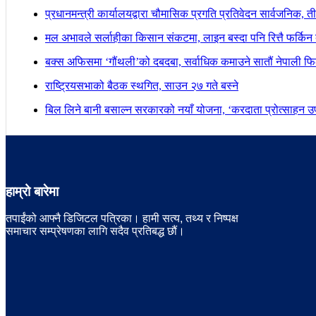
प्रधानमन्त्री कार्यालयद्वारा चौमासिक प्रगति प्रतिवेदन सार्वजनिक, त
मल अभावले सर्लाहीका किसान संकटमा, लाइन बस्दा पनि रित्तै फर्किन 
बक्स अफिसमा ‘गौंथली’को दबदबा, सर्वाधिक कमाउने सातौं नेपाली फिल
राष्ट्रियसभाको बैठक स्थगित, साउन २७ गते बस्ने
बिल लिने बानी बसाल्न सरकारको नयाँ योजना, ‘करदाता प्रोत्साहन उपह
हाम्रो बारेमा
तपाईंको आफ्नै डिजिटल पत्रिका। हामी सत्य, तथ्य र निष्पक्ष
समाचार सम्प्रेषणका लागि सदैव प्रतिबद्ध छौं।