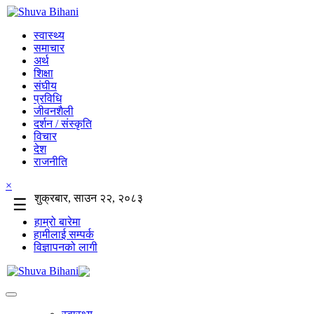
स्वास्थ्य
समाचार
अर्थ
शिक्षा
संघीय
प्रविधि
जीवनशैली
दर्शन / संस्कृति
विचार
देश
राजनीति
×
शुक्रबार, साउन २२, २०८३
☰
हाम्रो बारेमा
हामीलाई सम्पर्क
विज्ञापनको लागी