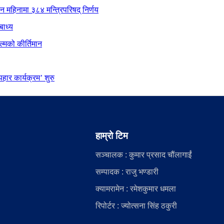
ीन महिनामा ३८४ मन्त्रिपरिषद् निर्णय
बाध्य
्मको कीर्तिमान
ार कार्यक्रम’ शुरु
हाम्रो टिम
सञ्चालक : कुमार प्रसाद चौंलागाईं
सम्पादक : राजु भण्डारी
क्यामरामेन : रमेशकुमार धमला
रिपोर्टर : ज्योत्सना सिंह ठकुरी