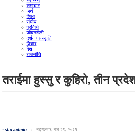
स्वास्थ्य
समाचार
अर्थ
शिक्षा
संघीय
प्रविधि
जीवनशैली
दर्शन / संस्कृति
विचार
देश
राजनीति
तराईमा हुस्सु र कुहिरो, तीन प्रद
-
shuvadmin
/
मङ्गलबार, माघ २९, २०८१