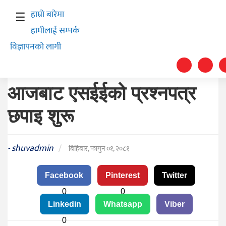
हाम्रो बारेमा
☰
हामीलाई सम्पर्क
विज्ञापनको लागी
आजबाट एसईईको प्रश्नपत्र
छपाइ शुरू
स्वास्थ्य
समाचार
shuvadmin
-
/
बिहिबार, फागुन ०१, २०८१
अर्थ
Facebook
Pinterest
Twitter
शिक्षा
0
0
संघीय
Linkedin
Whatsapp
Viber
0
प्रविधि