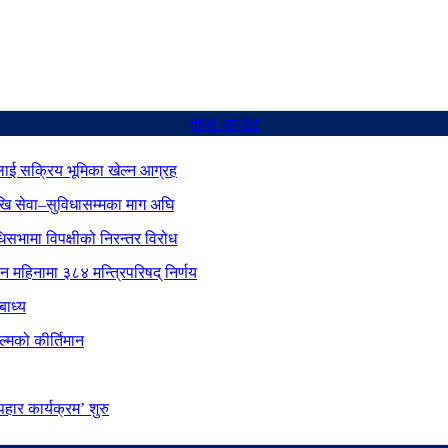
ताजा अपडेट
ाई सक्रिय भूमिका खेल्न आग्रह
ेखि सेवा–सुविधासम्मका माग अघि
िधिसभामा विपक्षीको निरन्तर विरोध
ीन महिनामा ३८४ मन्त्रिपरिषद् निर्णय
बाध्य
्मको कीर्तिमान
ार कार्यक्रम’ शुरु