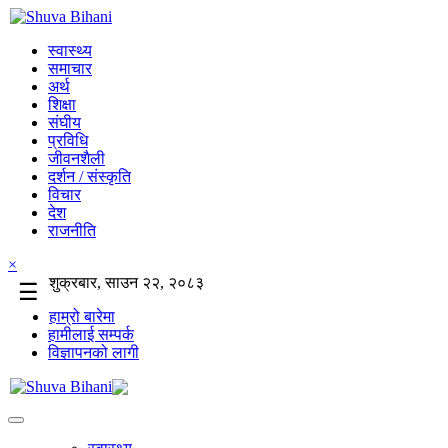
स्वास्थ्य
समाचार
अर्थ
शिक्षा
संघीय
प्रविधि
जीवनशैली
दर्शन / संस्कृति
विचार
देश
राजनीति
×
शुक्रबार, साउन २२, २०८३
☰
हाम्रो बारेमा
हामीलाई सम्पर्क
विज्ञापनको लागी