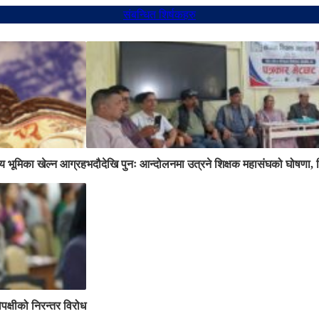
संबन्धित शिर्षकहरु
 भूमिका खेल्न आग्रह
भदौदेखि पुनः आन्दोलनमा उत्रने शिक्षक महासंघको घोषणा, 
िपक्षीको निरन्तर विरोध