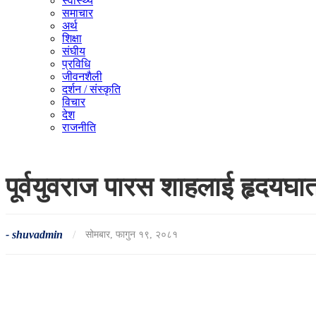
स्वास्थ्य
समाचार
अर्थ
शिक्षा
संघीय
प्रविधि
जीवनशैली
दर्शन / संस्कृति
विचार
देश
राजनीति
पूर्वयुवराज पारस शाहलाई हृदयघा
-
shuvadmin
/
सोमबार, फागुन १९, २०८१