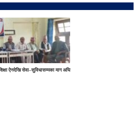
शिक्षा ऐनदेखि सेवा–सुविधासम्मका माग अघि