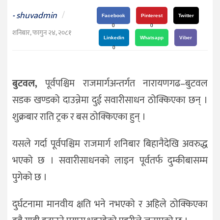
दर्शन
shuvadmin
/
-
/
Facebook
Pinterest
Twitter
0
0
संस्कृति
शनिबार, फागुन २४, २०८१
Linkedin
Whatsapp
Viber
विचार
0
देश
बुटवल,
पूर्वपश्चिम राजमार्गअन्तर्गत नारायणगढ–बुटवल
राजनीति
सडक खण्डको दाउन्नेमा दुई सवारीसाधन ठोक्किएका छन् ।
शुक्रबार राति ट्रक र बस ठोक्किएका हुन् ।
यसले गर्दा पूर्वपश्चिम राजमार्ग शनिबार बिहानैदेखि अवरुद्ध
भएको छ । सवारीसाधनको लाइन पूर्वतर्फ दुम्कीबासम्म
पुगेको छ ।
दुर्घटनामा मानवीय क्षति भने नभएको र अहिले ठोक्किएका