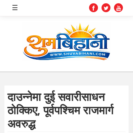
☰
स्वास्थ्य
समाचार
अर्थ
शिक्षा
दाउन्नेमा दुई सवारीसाधन
संघीय
ठोक्किए, पूर्वपश्चिम राजमार्ग
प्रविधि
अवरुद्ध
जीवनशैली