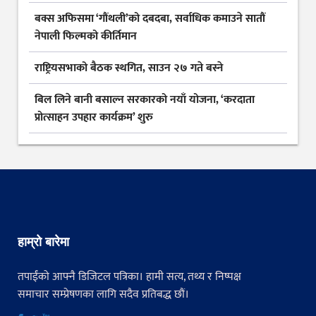
बक्स अफिसमा ‘गौंथली’को दबदबा, सर्वाधिक कमाउने सातौं
नेपाली फिल्मको कीर्तिमान
राष्ट्रियसभाको बैठक स्थगित, साउन २७ गते बस्ने
बिल लिने बानी बसाल्न सरकारको नयाँ योजना, ‘करदाता
प्रोत्साहन उपहार कार्यक्रम’ शुरु
हाम्रो बारेमा
तपाईंको आफ्नै डिजिटल पत्रिका। हामी सत्य, तथ्य र निष्पक्ष
समाचार सम्प्रेषणका लागि सदैव प्रतिबद्ध छौं।