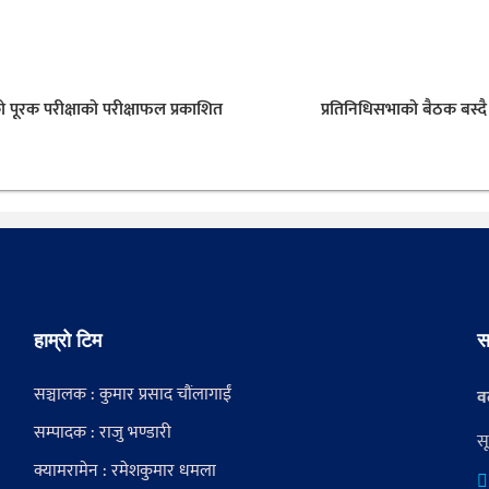
ो पूरक परीक्षाको परीक्षाफल प्रकाशित
प्रतिनिधिसभाको बैठक बस्दै
हाम्रो टिम
स
सञ्चालक : कुमार प्रसाद चौंलागाईं
वर
सम्पादक : राजु भण्डारी
स
क्यामरामेन : रमेशकुमार धमला