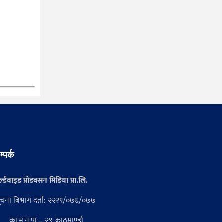
म्पर्क
्ल्डवाइड प्रोडक्सन मिडिया प्रा.लि.
ूचना बिभाग दर्ता: २२२९/०७६/०७७
का.म.न.पा – २९, काठमाण्डौ