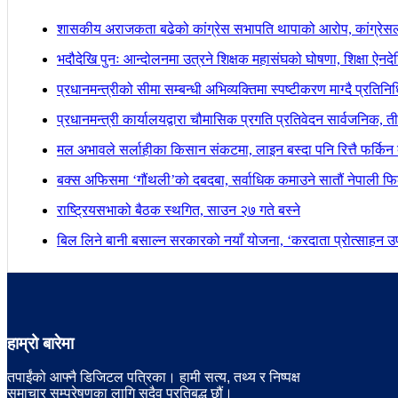
शासकीय अराजकता बढेको कांग्रेस सभापति थापाको आरोप, कांग्रेसल
भदौदेखि पुनः आन्दोलनमा उत्रने शिक्षक महासंघको घोषणा, शिक्षा ऐनद
प्रधानमन्त्रीको सीमा सम्बन्धी अभिव्यक्तिमा स्पष्टीकरण माग्दै प्रतिन
प्रधानमन्त्री कार्यालयद्वारा चौमासिक प्रगति प्रतिवेदन सार्वजनिक, त
मल अभावले सर्लाहीका किसान संकटमा, लाइन बस्दा पनि रित्तै फर्किन 
बक्स अफिसमा ‘गौंथली’को दबदबा, सर्वाधिक कमाउने सातौं नेपाली फिल
राष्ट्रियसभाको बैठक स्थगित, साउन २७ गते बस्ने
बिल लिने बानी बसाल्न सरकारको नयाँ योजना, ‘करदाता प्रोत्साहन उपह
हाम्रो बारेमा
तपाईंको आफ्नै डिजिटल पत्रिका। हामी सत्य, तथ्य र निष्पक्ष
समाचार सम्प्रेषणका लागि सदैव प्रतिबद्ध छौं।