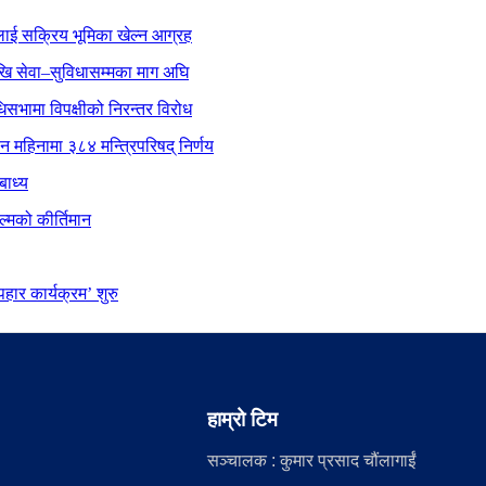
ाई सक्रिय भूमिका खेल्न आग्रह
ेखि सेवा–सुविधासम्मका माग अघि
िधिसभामा विपक्षीको निरन्तर विरोध
ीन महिनामा ३८४ मन्त्रिपरिषद् निर्णय
बाध्य
्मको कीर्तिमान
ार कार्यक्रम’ शुरु
हाम्रो टिम
सञ्चालक : कुमार प्रसाद चौंलागाईं