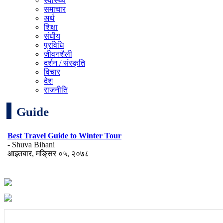
स्वास्थ्य
समाचार
अर्थ
शिक्षा
संघीय
प्रविधि
जीवनशैली
दर्शन / संस्कृति
विचार
देश
राजनीति
Guide
Best Travel Guide to Winter Tour
- Shuva Bihani
आइतबार, मङि्सर ०५, २०७८