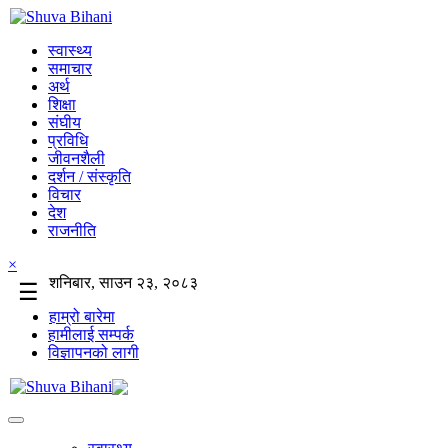
स्वास्थ्य
समाचार
अर्थ
शिक्षा
संघीय
प्रविधि
जीवनशैली
दर्शन / संस्कृति
विचार
देश
राजनीति
×
शनिबार, साउन २३, २०८३
☰
हाम्रो बारेमा
हामीलाई सम्पर्क
विज्ञापनको लागी