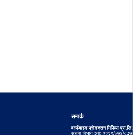
सम्पर्क
वर्ल्डवाइड प्रोडक्सन मिडिया प्रा.लि.
सूचना बिभाग दर्ता: २२२९/०७६/०७७