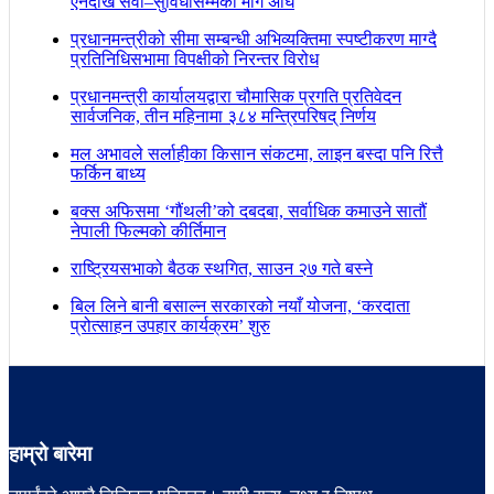
ऐनदेखि सेवा–सुविधासम्मका माग अघि
प्रधानमन्त्रीको सीमा सम्बन्धी अभिव्यक्तिमा स्पष्टीकरण माग्दै
प्रतिनिधिसभामा विपक्षीको निरन्तर विरोध
प्रधानमन्त्री कार्यालयद्वारा चौमासिक प्रगति प्रतिवेदन
सार्वजनिक, तीन महिनामा ३८४ मन्त्रिपरिषद् निर्णय
मल अभावले सर्लाहीका किसान संकटमा, लाइन बस्दा पनि रित्तै
फर्किन बाध्य
बक्स अफिसमा ‘गौंथली’को दबदबा, सर्वाधिक कमाउने सातौं
नेपाली फिल्मको कीर्तिमान
राष्ट्रियसभाको बैठक स्थगित, साउन २७ गते बस्ने
बिल लिने बानी बसाल्न सरकारको नयाँ योजना, ‘करदाता
प्रोत्साहन उपहार कार्यक्रम’ शुरु
हाम्रो बारेमा