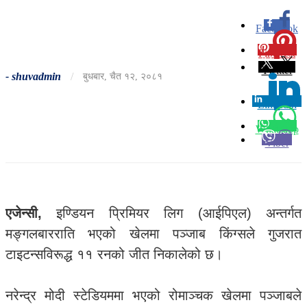
Facebook
0
Pinterest
0
Twitter
-
shuvadmin
/
बुधबार, चैत १२, २०८१
Linkedin
0
Whatsapp
Viber
एजेन्सी,
इण्डियन प्रिमियर लिग (आईपिएल) अन्तर्गत
मङ्गलबारराति भएको खेलमा पञ्जाब किंग्सले गुजरात
टाइटन्सविरूद्ध ११ रनको जीत निकालेको छ।
नरेन्द्र मोदी स्टेडियममा भएको रोमाञ्चक खेलमा पञ्जाबले