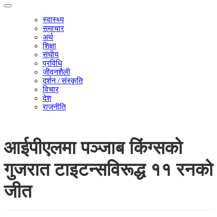
स्वास्थ्य
समाचार
अर्थ
शिक्षा
संघीय
प्रविधि
जीवनशैली
दर्शन / संस्कृति
विचार
देश
राजनीति
आईपीएलमा पञ्जाब किंग्सको
गुजरात टाइटन्सविरूद्ध ११ रनको
जीत