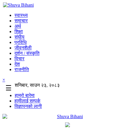
स्वास्थ्य
समाचार
अर्थ
शिक्षा
संघीय
प्रविधि
जीवनशैली
दर्शन / संस्कृति
विचार
देश
राजनीति
×
शनिबार, साउन २३, २०८३
☰
हाम्रो बारेमा
हामीलाई सम्पर्क
विज्ञापनको लागी